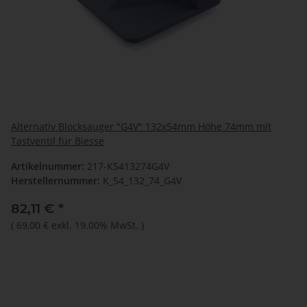
Alternativ Blocksauger "G4V" 132x54mm Höhe 74mm mit
Tastventil für Biesse
Artikelnummer:
217-K5413274G4V
Herstellernummer:
K_54_132_74_G4V
82,11 €
*
(
69,00 €
exkl. 19.00% MwSt.
)