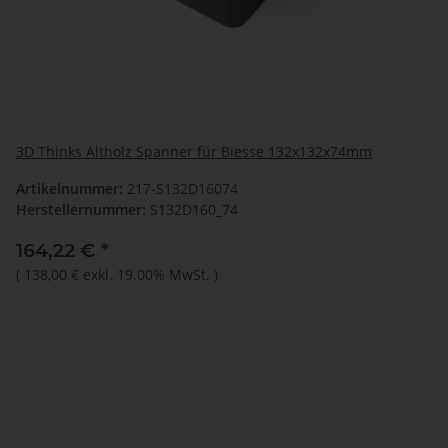
3D Thinks Altholz Spanner für Biesse 132x132x74mm
Artikelnummer:
217-S132D16074
Herstellernummer:
S132D160_74
164,22 €
*
(
138,00 €
exkl. 19.00% MwSt.
)