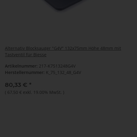
Alternativ Blocksauger "G4V" 132x75mm Höhe 48mm mit
Tastventil für Biesse
Artikelnummer:
217-K7513248G4V
Herstellernummer:
K_75_132_48_G4V
80,33 €
*
(
67,50 €
exkl. 19.00% MwSt.
)