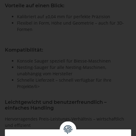
Vorteile auf einen Blick:
Kalibriert auf ±0,04 mm für perfekte Präzision
Flexibel in Form, Höhe und Geometrie – auch für 3D-
Formen
Kompatibilität:
Konsole Sauger speziell für Biesse-Maschinen
Nesting-Sauger für alle Nesting-Maschinen,
unabhängig vom Hersteller
Schnelle Lieferzeit – schnell verfügbar für Ihre
Projekte/li>
Leichtgewicht und benutzerfreundlich –
einfaches Handling
Hervorragendes Preis-Leistungs-Verhältnis – wirtschaftlich
und effizient