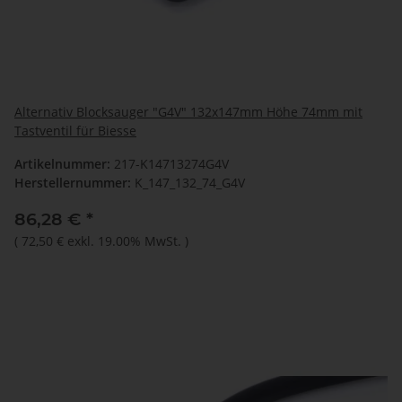
Alternativ Blocksauger "G4V" 132x147mm Höhe 74mm mit
Tastventil für Biesse
Artikelnummer:
217-K14713274G4V
Herstellernummer:
K_147_132_74_G4V
86,28 €
*
(
72,50 €
exkl. 19.00% MwSt.
)