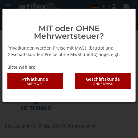
DE
MIT oder OHNE
Mehrwertsteuer?
Hersteller
Privatkunden werden Preise mit MwSt. (brutto) und
Geschäftskunden Preise ohne MwSt. (netto) angezeigt.
3D Thinks
Bitte wählen:
Privatkunde
Geschäftskunde
MIT MwSt.
OHNE MwSt.
Blocksauger für Biesse Bearbeitungszentren