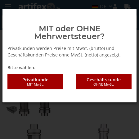
DE
MIT oder OHNE
Mehrwertsteuer?
Aigner - Werkzeuge
Privatkunden werden Preise mit MwSt. (brutto) und
Geschäftskunden Preise ohne MwSt. (netto) angezeigt.
DIA Konstantin CNC
Bitte wählen:
Privatkunde
Geschäftskunde
MIT MwSt.
OHNE MwSt.