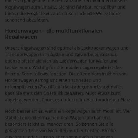
diese Vorgänge alle in einem abzudecken, kommen unsere
Regalwagen zum Einsatz. Sie sind fahrbar, verstellbar und
bieten die Möglichkeit, auch frisch lackierte Werkstücke
schonend abzulegen.
Hordenwagen – die multifunktionalen
Regalwagen
Unsere Regalwagen sind optimal als Lacktrockenwagen und
Transportwagen in Industrie und Gewerbe einsetzbar,
ebenso bieten sie sich als Lackierwagen für Maler und
Lackierer an. Wichtig für die mobilen Lagerregale ist das
Prinzip: Form follows function. Die offene Konstruktion von
Hordenwagen ermöglicht einen schnellen und
unkomplizierten Zugriff auf das Ladegut und sorgt dafür,
dass Sie stets den Überblick behalten. Muss etwas kurz
abgelegt werden, findet es dadurch im Handumdrehen Platz.
Noch besser ist es, wenn ein Regalwagen auch mobil ist. Vier
stabile Lenkrollen machen den Wagen fahrbar und
besonders leicht zu manövrieren. So können Sie alle
gelagerten Teile von Möbelteilen über Leisten, Bleche,
Zuschnitte oder Türen sicher von A nach B bewegen.