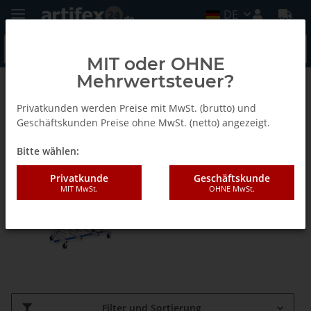
DE
MIT oder OHNE
Mehrwertsteuer?
Rehnen - Schleifmaschinen und Transportwagen
Privatkunden werden Preise mit MwSt. (brutto) und
Geschäftskunden Preise ohne MwSt. (netto) angezeigt.
Regalwagen
Bitte wählen:
Privatkunde
Geschäftskunde
MIT MwSt.
OHNE MwSt.
Filter und Sortierung