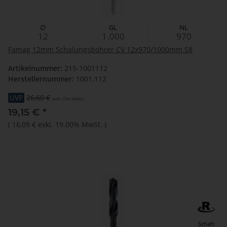
∅
GL
NL
12
1.000
970
Famag 12mm Schalungsbohrer CV 12x970/1000mm S8
Artikelnummer:
215-1001112
Herstellernummer:
1001.112
UVP
26,60 €
(inkl. 19% MwSt.)
19,15 €
*
(
16,09 €
exkl. 19.00% MwSt.
)
Schaft