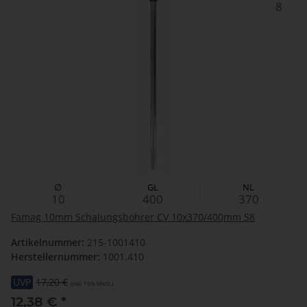
8
∅
GL
NL
10
400
370
Famag 10mm Schalungsbohrer CV 10x370/400mm S8
Artikelnummer:
215-1001410
Herstellernummer:
1001.410
UVP
17,20 €
(inkl. 19% MwSt.)
12,38 €
*