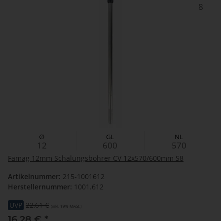
8
∅
GL
NL
12
600
570
Famag 12mm Schalungsbohrer CV 12x570/600mm S8
Artikelnummer:
215-1001612
Herstellernummer:
1001.612
UVP
22,61 €
(inkl. 19% MwSt.)
16,28 €
*