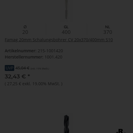
∅
GL
NL
20
400
370
Famag 20mm Schalungsbohrer CV 20x370/400mm S10
Artikelnummer:
215-1001420
Herstellernummer:
1001.420
UVP
45,04 €
(inkl. 19% MwSt.)
32,43 €
*
(
27,25 €
exkl. 19.00% MwSt.
)