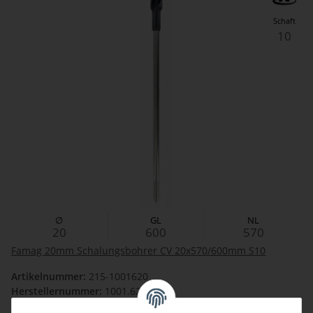
Schaft
10
∅
GL
NL
20
600
570
Famag 20mm Schalungsbohrer CV 20x570/600mm S10
Artikelnummer:
215-1001620
Herstellernummer:
1001.620