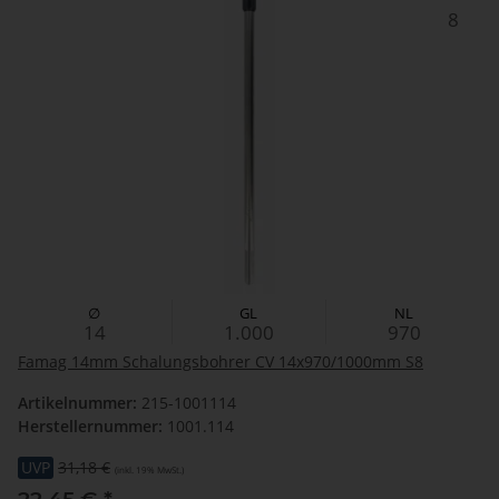
8
∅
GL
NL
14
1.000
970
Famag 14mm Schalungsbohrer CV 14x970/1000mm S8
Artikelnummer:
215-1001114
Herstellernummer:
1001.114
UVP
31,18 €
(inkl. 19% MwSt.)