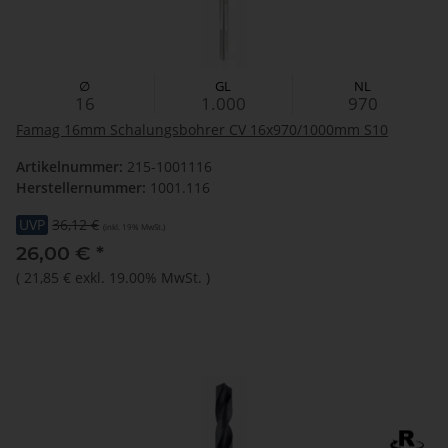
∅
GL
NL
16
1.000
970
Famag 16mm Schalungsbohrer CV 16x970/1000mm S10
Artikelnummer:
215-1001116
Herstellernummer:
1001.116
UVP
36,12 €
(inkl. 19% MwSt.)
26,00 €
*
(
21,85 €
exkl. 19.00% MwSt.
)