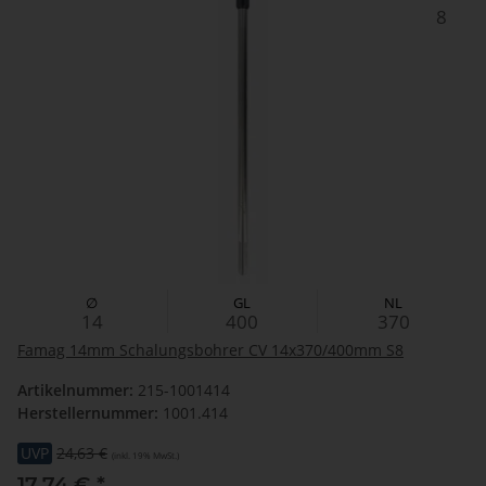
8
∅
GL
NL
14
400
370
Famag 14mm Schalungsbohrer CV 14x370/400mm S8
Artikelnummer:
215-1001414
Herstellernummer:
1001.414
UVP
24,63 €
(inkl. 19% MwSt.)
17,74 €
*