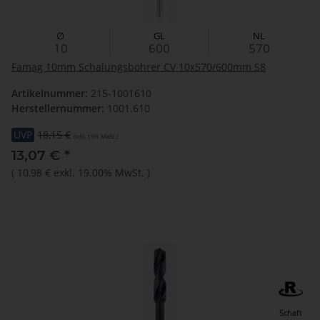
∅
GL
NL
10
600
570
Famag 10mm Schalungsbohrer CV 10x570/600mm S8
Artikelnummer:
215-1001610
Herstellernummer:
1001.610
UVP
18,15 €
(inkl. 19% MwSt.)
13,07 €
*
(
10,98 €
exkl. 19.00% MwSt.
)
Schaft