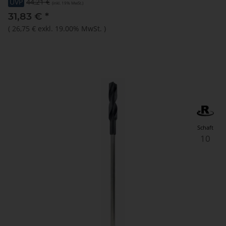
UVP
44,21 €
(inkl. 19% MwSt.)
31,83 €
*
(
26,75 €
exkl. 19.00% MwSt.
)
Schaft
10