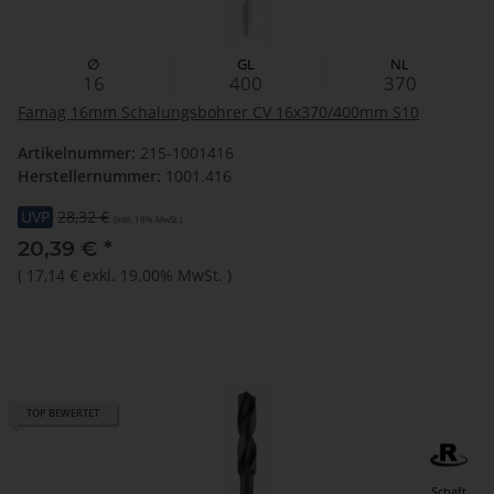
∅
GL
NL
16
400
370
Famag 16mm Schalungsbohrer CV 16x370/400mm S10
Artikelnummer:
215-1001416
Herstellernummer:
1001.416
UVP
28,32 €
(inkl. 19% MwSt.)
20,39 €
*
(
17,14 €
exkl. 19.00% MwSt.
)
TOP BEWERTET
Schaft