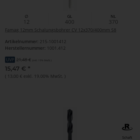
∅
GL
NL
12
400
370
Famag 12mm Schalungsbohrer CV 12x370/400mm S8
Artikelnummer:
215-1001412
Herstellernummer:
1001.412
UVP
21,48 €
(inkl. 19% MwSt.)
15,47 €
*
(
13,00 €
exkl. 19.00% MwSt.
)
Schaft