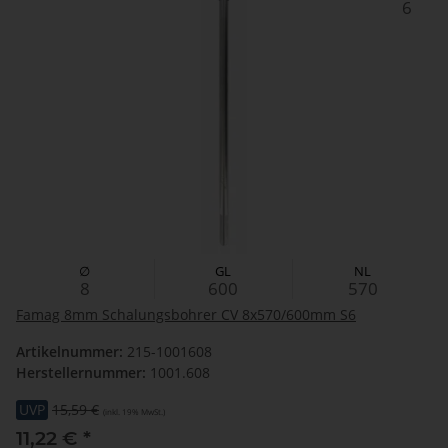
6
∅
GL
NL
8
600
570
Famag 8mm Schalungsbohrer CV 8x570/600mm S6
Artikelnummer:
215-1001608
Herstellernummer:
1001.608
UVP
15,59 €
(inkl. 19% MwSt.)
11,22 €
*