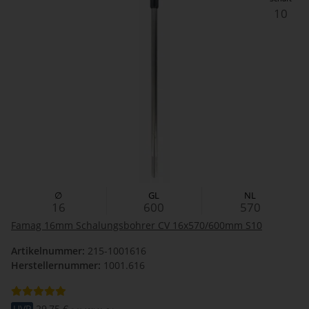
10
∅
GL
NL
16
600
570
Famag 16mm Schalungsbohrer CV 16x570/600mm S10
Artikelnummer:
215-1001616
Herstellernummer:
1001.616
UVP
29,75 €