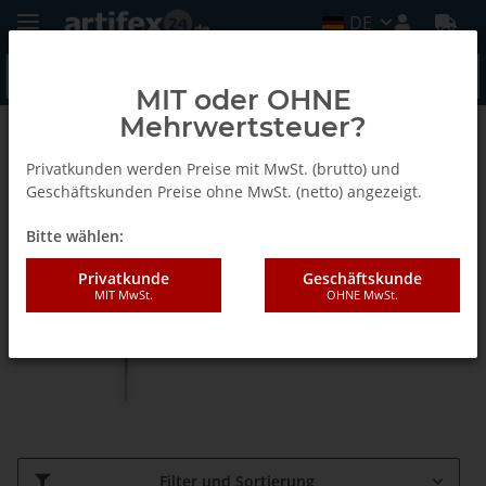
DE
MIT oder OHNE
Mehrwertsteuer?
Famag
Privatkunden werden Preise mit MwSt. (brutto) und
Geschäftskunden Preise ohne MwSt. (netto) angezeigt.
Schalungsbohrer
Bitte wählen:
Privatkunde
Geschäftskunde
MIT MwSt.
OHNE MwSt.
Filter und Sortierung