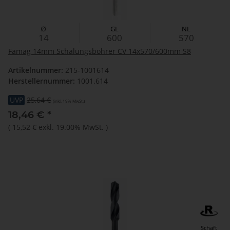
∅
GL
NL
14
600
570
Famag 14mm Schalungsbohrer CV 14x570/600mm S8
Artikelnummer:
215-1001614
Herstellernummer:
1001.614
UVP
25,64 €
(inkl. 19% MwSt.)
18,46 €
*
(
15,52 €
exkl. 19.00% MwSt.
)
Schaft