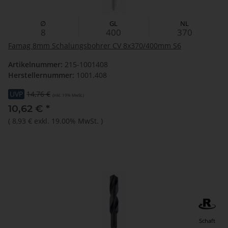
∅
GL
NL
8
400
370
Famag 8mm Schalungsbohrer CV 8x370/400mm S6
Artikelnummer:
215-1001408
Herstellernummer:
1001.408
UVP
14,76 €
(inkl. 19% MwSt.)
10,62 €
*
(
8,93 €
exkl. 19.00% MwSt.
)
Schaft