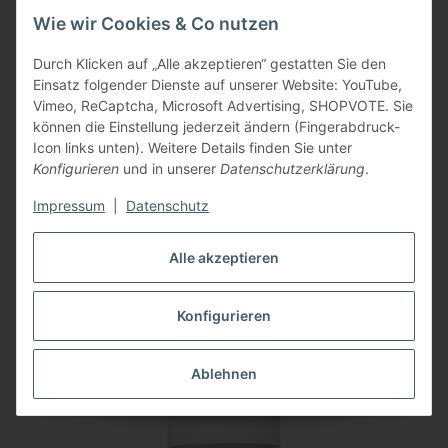
UVP
46,53 €
(inkl. 19% MwSt.)
Wie wir Cookies & Co nutzen
33,50 €
*
(
28,15 €
exkl. 19.00% MwSt.
)
Durch Klicken auf „Alle akzeptieren“ gestatten Sie den
Einsatz folgender Dienste auf unserer Website: YouTube,
Vimeo, ReCaptcha, Microsoft Advertising, SHOPVOTE. Sie
können die Einstellung jederzeit ändern (Fingerabdruck-
Artikel 1 - 20 von 41
Icon links unten). Weitere Details finden Sie unter
Konfigurieren
und in unserer
Datenschutzerklärung
.
Seite
1
Impressum
|
Datenschutz
Alle akzeptieren
Kategorien
Konfigurieren
Neu im Sortiment
Ablehnen