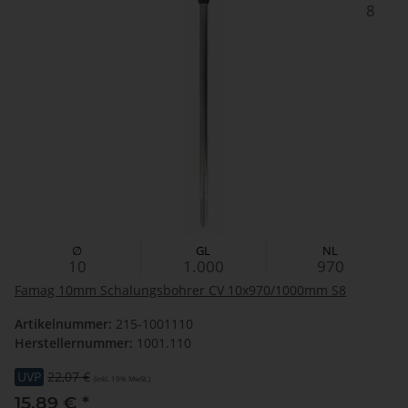
8
∅
GL
NL
10
1.000
970
Famag 10mm Schalungsbohrer CV 10x970/1000mm S8
Artikelnummer:
215-1001110
Herstellernummer:
1001.110
UVP
22,07 €
(inkl. 19% MwSt.)
15,89 €
*