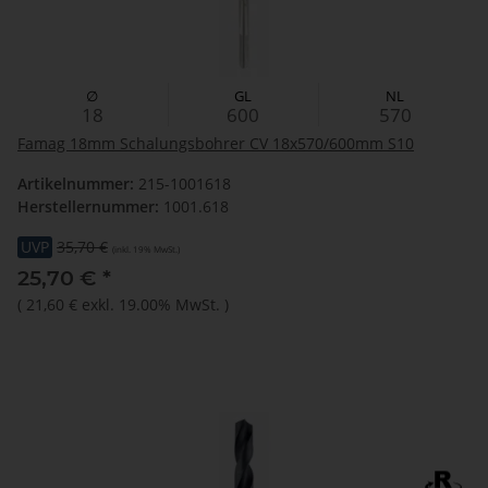
∅
GL
NL
18
600
570
Famag 18mm Schalungsbohrer CV 18x570/600mm S10
Artikelnummer:
215-1001618
Herstellernummer:
1001.618
UVP
35,70 €
(inkl. 19% MwSt.)
25,70 €
*
(
21,60 €
exkl. 19.00% MwSt.
)