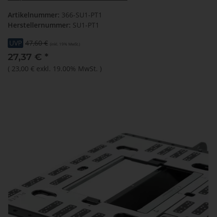
Artikelnummer:
366-SU1-PT1
Herstellernummer:
SU1-PT1
UVP
47,60 €
(inkl. 19% MwSt.)
27,37 €
*
(
23,00 €
exkl. 19.00% MwSt.
)