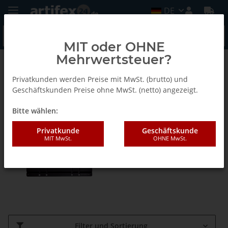
DE
MIT oder OHNE
Mehrwertsteuer?
Shaper
Privatkunden werden Preise mit MwSt. (brutto) und
Geschäftskunden Preise ohne MwSt. (netto) angezeigt.
Zubehör
Bitte wählen:
Privatkunde
Geschäftskunde
MIT MwSt.
OHNE MwSt.
Filter und Sortierung