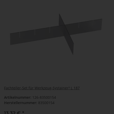
Fachteiler-Set für Werkzeug-Systainer³ L 187
Artikelnummer:
126-83500154
Herstellernummer:
83500154
13,32 €
*