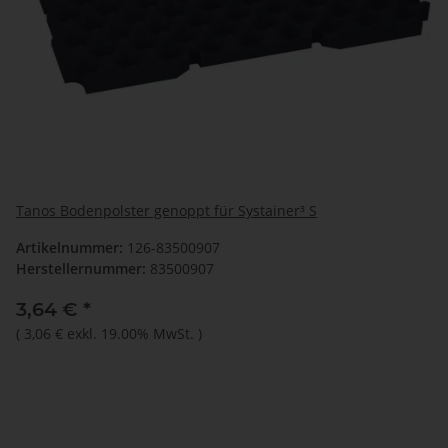
Tanos Bodenpolster genoppt für Systainer³ S
Artikelnummer:
126-83500907
Herstellernummer:
83500907
3,64 €
*
(
3,06 €
exkl. 19.00% MwSt.
)