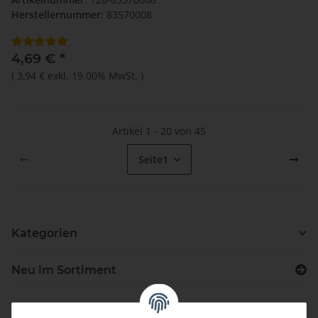
Herstellernummer:
83570008
4,69 €
*
(
3,94 €
exkl. 19.00% MwSt.
)
Artikel 1 - 20 von 45
Seite
1
Kategorien
Neu im Sortiment