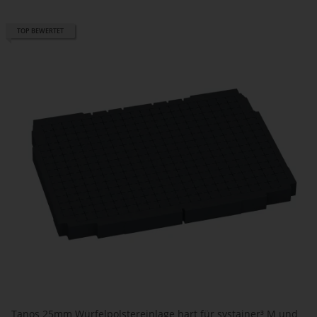
TOP BEWERTET
Tanos 25mm Würfelpolstereinlage hart für systainer³ M und