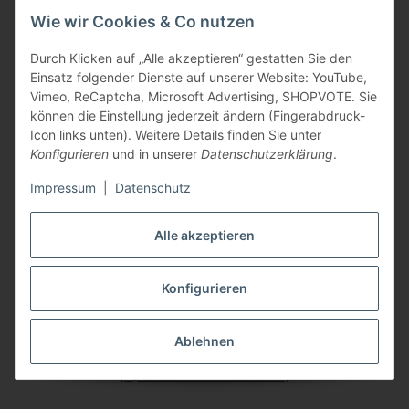
Wie wir Cookies & Co nutzen
Durch Klicken auf „Alle akzeptieren“ gestatten Sie den
Einsatz folgender Dienste auf unserer Website: YouTube,
Vimeo, ReCaptcha, Microsoft Advertising, SHOPVOTE. Sie
können die Einstellung jederzeit ändern (Fingerabdruck-
Icon links unten). Weitere Details finden Sie unter
Konfigurieren
und in unserer
Datenschutzerklärung
.
Impressum
|
Datenschutz
Alle akzeptieren
Konfigurieren
Schnellkupplung mit Schlauchanschluss 26KATF10MPX
Ablehnen
3,56 €
*
(
2,99 €
exkl. 19.00% MwSt.
)