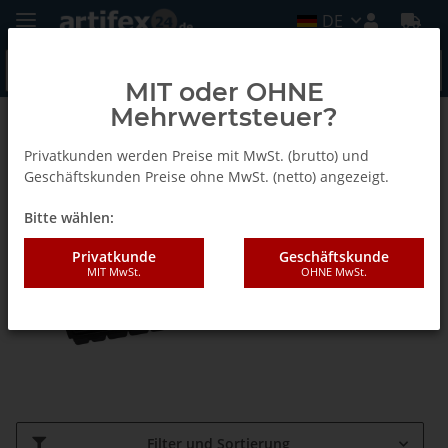
DE
MIT oder OHNE
Mehrwertsteuer?
Tanos - Systainer
Privatkunden werden Preise mit MwSt. (brutto) und
Geschäftskunden Preise ohne MwSt. (netto) angezeigt.
Bodeneinlagen
Bitte wählen:
Privatkunde
Geschäftskunde
MIT MwSt.
OHNE MwSt.
Filter und Sortierung