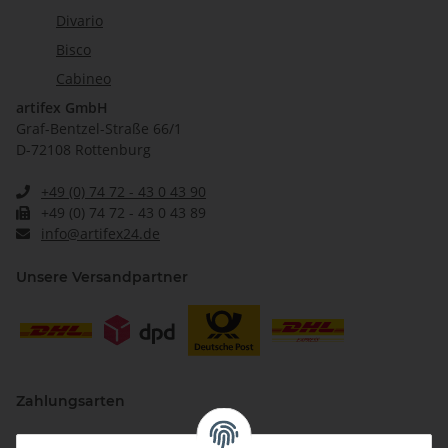
Divario
Bisco
Cabineo
artifex GmbH
Graf-Bentzel-Straße 66/1
D-72108 Rottenburg
+49 (0) 74 72 - 43 0 43 90
+49 (0) 74 72 - 43 0 43 89
info@artifex24.de
Unsere Versandpartner
Zahlungsarten