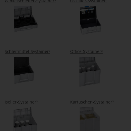
Winkelschleifer-Systainer³
Oszillier-Systainer³
Schleifmittel-Systainer³
Office-Systainer³
Isolier-Systainer³
Kartuschen-Systainer³