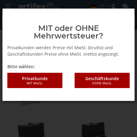
DE
MIT oder OHNE
Mehrwertsteuer?
Tanos - Systainer
Privatkunden werden Preise mit MwSt. (brutto) und
Geschäftskunden Preise ohne MwSt. (netto) angezeigt.
systainer®-Sets
Bitte wählen:
Privatkunde
Geschäftskunde
MIT MwSt.
OHNE MwSt.