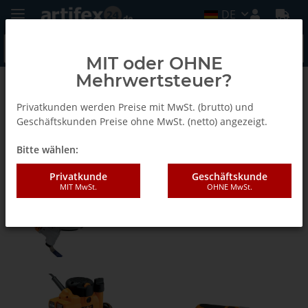
DE
MIT oder OHNE
Mehrwertsteuer?
CMT OrangeTools
Privatkunden werden Preise mit MwSt. (brutto) und
Geschäftskunden Preise ohne MwSt. (netto) angezeigt.
Elektrowerkzeuge
Bitte wählen:
Privatkunde
Geschäftskunde
MIT MwSt.
OHNE MwSt.