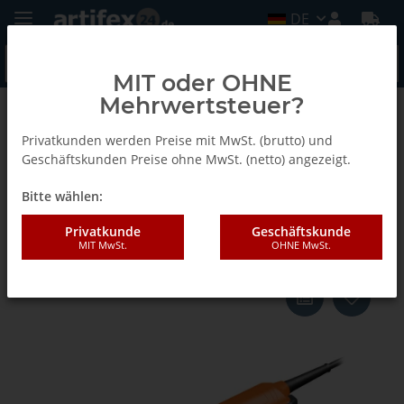
DE
MIT oder OHNE
Mehrwertsteuer?
Zurück zur Liste
Compact-Winkelschleifer
Privatkunden werden Preise mit MwSt. (brutto) und
Geschäftskunden Preise ohne MwSt. (netto) angezeigt.
Bitte wählen:
FEIN Compact-Winkelschleifer Ø
125 mm CG 17-125
Privatkunde
Geschäftskunde
MIT MwSt.
OHNE MwSt.