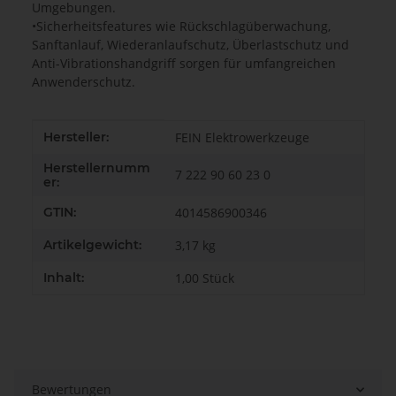
Umgebungen.
•Sicherheitsfeatures wie Rückschlagüberwachung,
Sanftanlauf, Wiederanlaufschutz, Überlastschutz und
Anti-Vibrationshandgriff sorgen für umfangreichen
Anwenderschutz.
Produkteigenschaft
Wert
Hersteller:
FEIN Elektrowerkzeuge
Herstellernumm
7 222 90 60 23 0
er:
GTIN:
4014586900346
Artikelgewicht:
3,17
kg
Inhalt:
1,00 Stück
Bewertungen