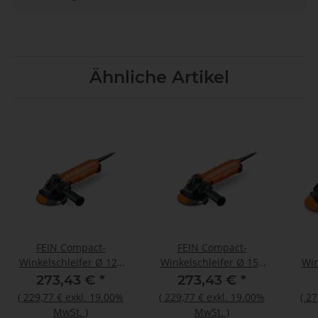
Ähnliche Artikel
FEIN Compact-
FEIN Compact-
Winkelschleifer Ø 125
Winkelschleifer Ø 150
Win
mm CG 17-125 Inox
mm CG 17-150 V
m
273,43 €
*
273,43 €
*
(
229,77 €
exkl. 19.00%
(
229,77 €
exkl. 19.00%
(
27
MwSt.
)
MwSt.
)