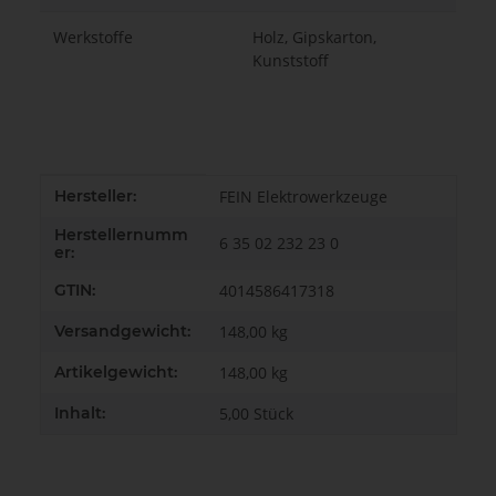
Werkstoffe
Holz, Gipskarton,
Kunststoff
Produkteigenschaft
Wert
Hersteller:
FEIN Elektrowerkzeuge
Herstellernumm
6 35 02 232 23 0
er:
GTIN:
4014586417318
Versandgewicht:
148,00 kg
Artikelgewicht:
148,00
kg
Inhalt:
5,00 Stück