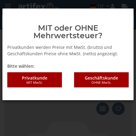
DE
MIT oder OHNE
Mehrwertsteuer?
Zurück zur Liste
E-Cut Precision BIM Sägeblätter
Privatkunden werden Preise mit MwSt. (brutto) und
Geschäftskunden Preise ohne MwSt. (netto) angezeigt.
Bitte wählen:
Fein 50x50mm E-CUT Precision
Japan-Sägeblatt Bi-Metall
Privatkunde
Geschäftskunde
MIT MwSt.
OHNE MwSt.
Starlock 5 Stück