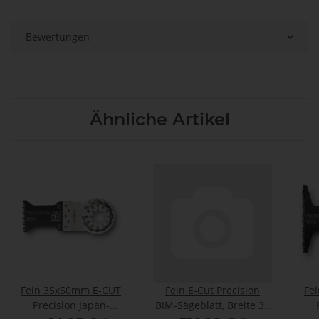
Bewertungen
Ähnliche Artikel
Fein 35x50mm E-CUT
Fein E-Cut Precision
Fe
Precision Japan-
BIM-Sägeblatt, Breite 35