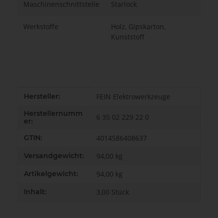
Maschinenschnittstelle
Starlock
Werkstoffe
Holz, Gipskarton,
Kunststoff
Produkteigenschaft
Wert
Hersteller:
FEIN Elektrowerkzeuge
Herstellernumm
6 35 02 229 22 0
er:
GTIN:
4014586408637
Versandgewicht:
94,00 kg
Artikelgewicht:
94,00
kg
Inhalt:
3,00 Stück