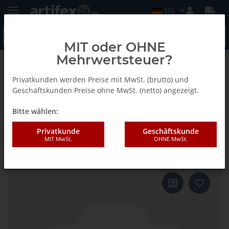
DE
MIT oder OHNE
Mehrwertsteuer?
Zurück zur Liste
E-Cut Precision BIM Sägeblätter
Privatkunden werden Preise mit MwSt. (brutto) und
Geschäftskunden Preise ohne MwSt. (netto) angezeigt.
Bitte wählen:
Fein 65x50mm E-CUT Precision
Japan-Sägeblatt Bi-Metall
Privatkunde
Geschäftskunde
MIT MwSt.
OHNE MwSt.
Starlock 3 Stück