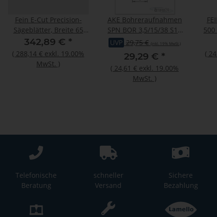
Fein E-Cut Precision-
AKE Bohreraufnahmen
FEI
Sägeblätter, Breite 65
SPN BOR 3,5/15/38 S10
500
mm, VE 25 St
RL
342,89 €
*
UVP
29,75 €
(inkl. 19% MwSt.)
(
288,14 €
exkl. 19.00%
(
24
29,29 €
*
MwSt.
)
(
24,61 €
exkl. 19.00%
MwSt.
)
Telefonische
schneller
Sichere
Beratung
Versand
Bezahlung