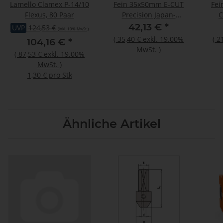
Lamello Clamex P-14/10
Fein 35x50mm E-CUT
Fei
Flexus, 80 Paar
Precision Japan-
C
Sägeblatt Bi-Metall
Sä
42,13 €
*
UVP
124,53 €
(inkl. 19% MwSt.)
Starlock 3 Stück
(
35,40 €
exkl. 19.00%
(
2
104,16 €
*
MwSt.
)
(
87,53 €
exkl. 19.00%
MwSt.
)
1,30 € pro Stk
Ähnliche Artikel