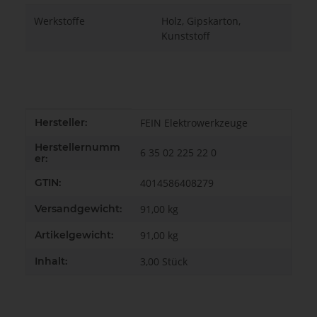
Werkstoffe
Holz, Gipskarton,
Kunststoff
Produkteigenschaft
Wert
Hersteller:
FEIN Elektrowerkzeuge
Herstellernumm
6 35 02 225 22 0
er:
GTIN:
4014586408279
Versandgewicht:
91,00 kg
Artikelgewicht:
91,00
kg
Inhalt:
3,00 Stück