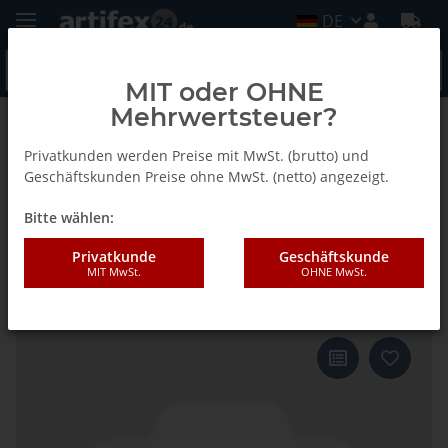
DE
MIT oder OHNE
Mehrwertsteuer?
Zurück zur Liste
E-Cut Curved Standard Sägeblatt
Privatkunden werden Preise mit MwSt. (brutto) und
Geschäftskunden Preise ohne MwSt. (netto) angezeigt.
Bitte wählen:
Fein 65x50mm E-CUT Standard-
Sägeblatt Curvede Starlock 3
Privatkunde
Geschäftskunde
MIT MwSt.
OHNE MwSt.
Stück