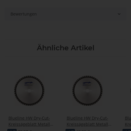
Bewertungen
Ähnliche Artikel
Blueline HW Dry-Cut-
Blueline HW Dry-Cut-
Blu
Kreissägeblatt Metall
Kreissägeblatt Metall
Kre
225x2,00/1,60x30mm Z54
136x1,50/1,20x20mm Z30
350x