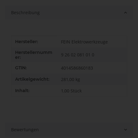
Beschreibung
Produkteigenschaft
Wert
Hersteller:
FEIN Elektrowerkzeuge
Herstellernumm
9 26 02 081 01 0
er:
GTIN:
4014586860183
Artikelgewicht:
281,00
kg
Inhalt:
1,00 Stück
Bewertungen