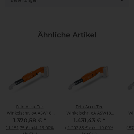
Bewertungen
Ähnliche Artikel
Fein Accu-Tec
Fein Accu-Tec
Winkelschr. oA ASW18-
Winkelschr. oA ASW18-
Wi
45PC/N00 18V
60PC/N00 18V
6
1.370,58 €
*
1.431,43 €
*
(
1.151,75 €
exkl. 19.00%
(
1.202,88 €
exkl. 19.00%
(
57
MwSt.
)
MwSt.
)