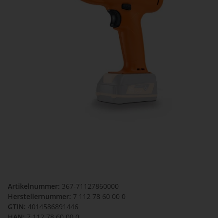
Artikelnummer:
367-71127860000
Herstellernummer:
7 112 78 60 00 0
GTIN:
4014586891446
HAN:
7 112 78 60 00 0