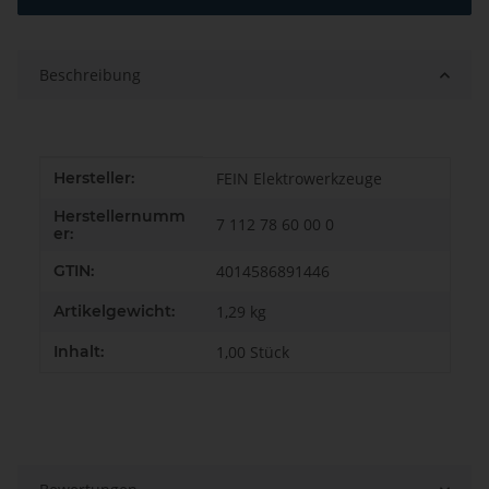
Beschreibung
Produkteigenschaft
Wert
Hersteller:
FEIN Elektrowerkzeuge
Herstellernumm
7 112 78 60 00 0
er:
GTIN:
4014586891446
Artikelgewicht:
1,29
kg
Inhalt:
1,00 Stück