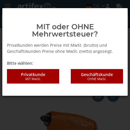
DE
MIT oder OHNE
Mehrwertsteuer?
Zurück zur Liste
AccuTec Schrauber
Privatkunden werden Preise mit MwSt. (brutto) und
Geschäftskunden Preise ohne MwSt. (netto) angezeigt.
Bitte wählen:
Fein Accu Tec Set ASM 18-
8PC/N00 18V o.A.
Privatkunde
Geschäftskunde
MIT MwSt.
OHNE MwSt.