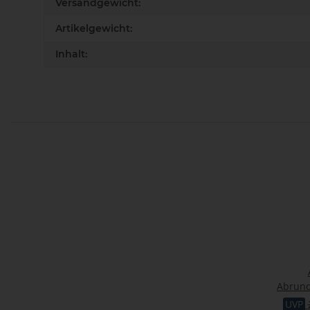
Versandgewicht:
Artikelgewicht:
Inhalt:
Abrund
"Kons
UVP