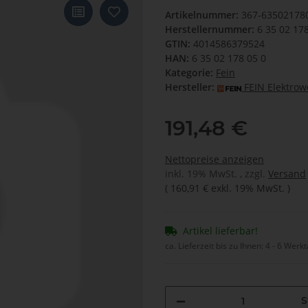
Artikelnummer:
367-63502178
Herstellernummer:
6 35 02 17
GTIN:
4014586379524
HAN:
6 35 02 178 05 0
Kategorie:
Fein
Hersteller:
FEIN Elektro
191,48 €
Nettopreise anzeigen
inkl. 19% MwSt. , zzgl.
Versand
(
160,91 €
exkl. 19% MwSt.
)
Artikel lieferbar!
ca. Lieferzeit bis zu Ihnen:
4 - 6 Werk
S