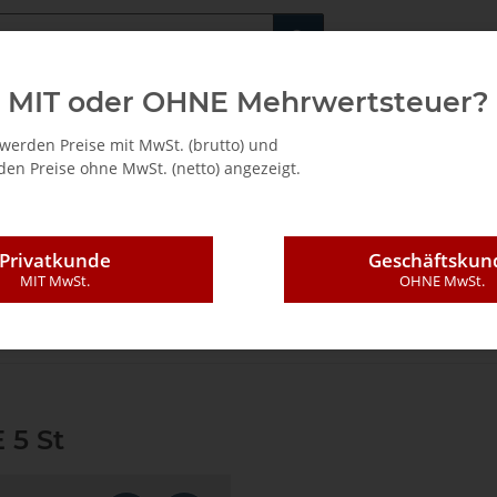
Fachshop für di
MIT oder OHNE Mehrwertsteuer?
/ Mietkauf
werden Preise mit MwSt. (brutto) und
en Preise ohne MwSt. (netto) angezeigt.
Privatkunde
Geschäftskun
MIT MwSt.
OHNE MwSt.
eblätter, Ø 100 mm, VE 5 St
 5 St