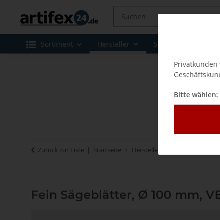
Sortiment
Hersteller
Sale
Leasing 
Privatkunden 
Geschäftskund
Bitte wählen:
Zurück zur Liste
Startseite
Hersteller
Fein
Fein Säg
Fein Sägeblätter, Ø 100 mm, VE