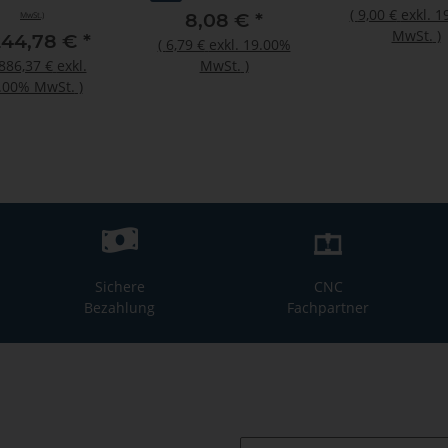
0x178mm R5 Z2
M360" 580ml Alu-
(
9,00 €
exkl. 
8,08 €
*
MwSt.)
HSK-F 63
Folienbeutel
MwSt.
)
244,78 €
*
(
6,79 €
exkl. 19.00%
886,37 €
exkl.
MwSt.
)
.00% MwSt.
)
Sichere
CNC
Bezahlung
Fachpartner