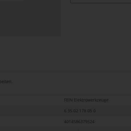
beiten.
FEIN Elektrowerkzeuge
6 35 02 178 05 0
4014586379524