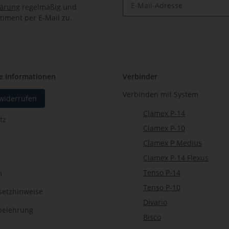
lärung
regelmäßig und
timent per E-Mail zu.
Newsletter Abonnieren
e Informationen
Verbinder
Verbinden mit System
 widerrufen
Clamex P-14
tz
Clamex P-10
Clamex P Medius
Clamex P-14 Flexus
Tenso P-14
m
Tenso P-10
setzhinweise
Divario
belehrung
Bisco