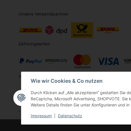
Unsere Versandpartner
Zahlungsarten
Vertriebspartner
Wie wir Cookies & Co nutzen
Durch Klicken auf „Alle akzeptieren“ gestatten Sie 
ReCaptcha, Microsoft Advertising, SHOPVOTE. Sie kö
Weitere Details finden Sie unter
Konfigurieren
und in
* Alle Preise inkl. gesetzlicher USt., zzgl.
Versand
Impressum
|
Datenschutz