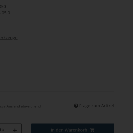
050
8 05 0
werkzeuge
Frage zum Artikel
tage
Ausland abweichend
tk
In den Warenkorb