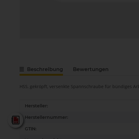
Beschreibung
Bewertungen
HSS, gekröpft, versenkte Spannschraube für bündiges Ar
Produkteigenschaft
Wert
Hersteller:
Herstellernummer:
Fein - Gesamtkatalog 2025
GTIN: