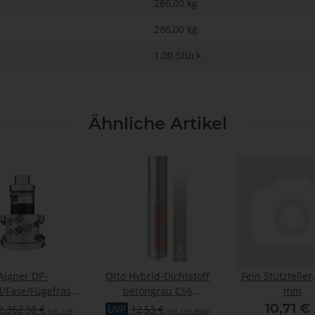
286,00 kg
286,00
kg
1,00 Stück
Ähnliche Artikel
Aigner DP-
Otto Hybrid-Dichtstoff
Fein Stützteller
/Fase/Fügefräser
betongrau C56
mm
tantin Speedy"
glänzend "OTTOSEAL®
10,71 €
2.362,98 €
UVP
12,53 €
(inkl. 19%
(inkl. 19% MwSt.)