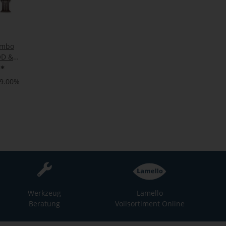
ombo
OD &
ahme
€
*
19.00%
Werkzeug
Lamello
Beratung
Vollsortiment Online