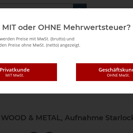
Fachshop für di
MIT oder OHNE Mehrwertsteuer?
/ Mietkauf
werden Preise mit MwSt. (brutto) und
en Preise ohne MwSt. (netto) angezeigt.
Privatkunde
Geschäftskun
MIT MwSt.
OHNE MwSt.
oszillierende Werkzeuge
Werkzeug-Sets
Fein Best of E-Cut Starlo
ax WOOD & METAL, Aufnahme Starlo