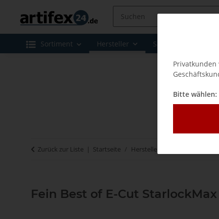
Sortiment
Hersteller
Sale
Leasing 
Privatkunden 
Geschäftskund
Bitte wählen:
Zurück zur Liste
Startseite
Hersteller
Fein
Zubehör 
Fein Best of E-Cut StarlockM