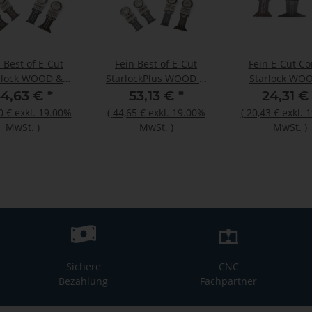
 Best of E-Cut
Fein Best of E-Cut
Fein E-Cut C
rlock WOOD &
StarlockPlus WOOD &
Starlock WO
AL, Aufnahme
METAL, Aufnahme
METAL, Aufn
4,63 €
*
53,13 €
*
24,31 
Starlock
StarlockPlus
Starlock
0 €
exkl. 19.00%
(
44,65 €
exkl. 19.00%
(
20,43 €
exkl. 
MwSt.
)
MwSt.
)
MwSt.
)
Sichere
CNC
Bezahlung
Fachpartner