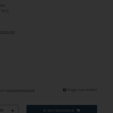
050
7 05 0
werkzeuge
Frage zum Artikel
tage
Ausland abweichend
tk
In den Warenkorb