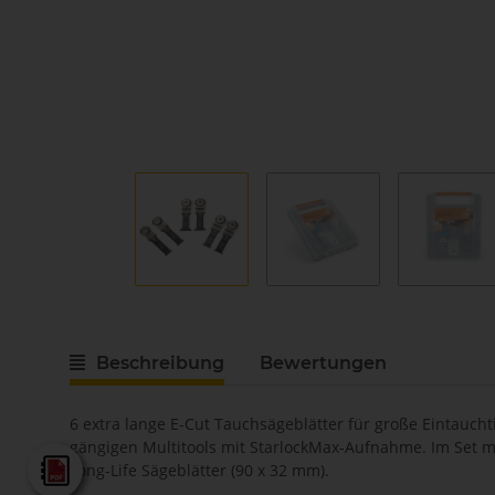
Beschreibung
Bewertungen
6 extra lange E-Cut Tauchsägeblätter für große Eintaucht
gängigen Multitools mit StarlockMax-Aufnahme. Im Set mit 
Fein - Gesamtkatalog 2025
Long-Life Sägeblätter (90 x 32 mm).