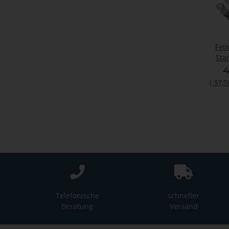
Fein
Sta
MET
4
(
37,5
Telefonische
schneller
Beratung
Versand