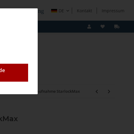
e Holzverarbeitung
DE
Kontakt
Impressum
de
ckMax WOOD & METAL, Aufnahme StarlockMax
ckMax