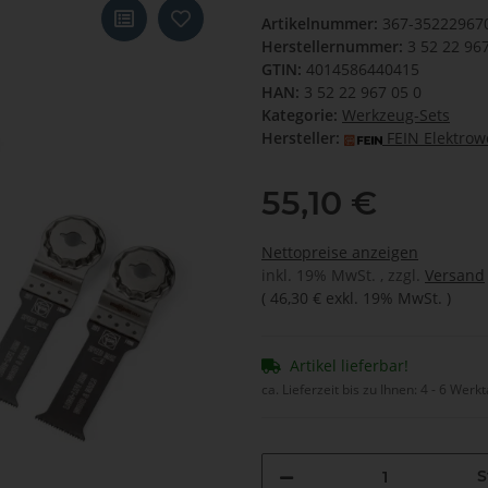
Artikelnummer:
367-35222967
Herstellernummer:
3 52 22 96
GTIN:
4014586440415
HAN:
3 52 22 967 05 0
Kategorie:
Werkzeug-Sets
Hersteller:
FEIN Elektro
55,10 €
Nettopreise anzeigen
inkl. 19% MwSt. , zzgl.
Versand
(
46,30 €
exkl. 19% MwSt.
)
Artikel lieferbar!
ca. Lieferzeit bis zu Ihnen:
4 - 6 Werk
S