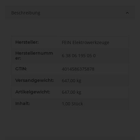
Beschreibung
Produkteigenschaft
Wert
Hersteller:
FEIN Elektrowerkzeuge
Herstellernumm
6 38 06 195 05 0
er:
GTIN:
4014586375878
Versandgewicht:
647,00 kg
Artikelgewicht:
647,00
kg
Inhalt:
1,00 Stück