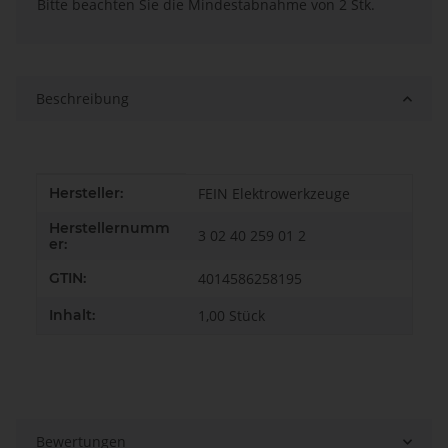
x
Bitte beachten Sie die Mindestabnahme von 2 Stk.
Beschreibung
Produkteigenschaft
Wert
Hersteller:
FEIN Elektrowerkzeuge
Herstellernumm
3 02 40 259 01 2
er:
GTIN:
4014586258195
Inhalt:
1,00 Stück
Bewertungen