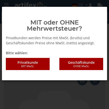
DE
MIT oder OHNE
Mehrwertsteuer?
Zurück zur Liste
Fein
Privatkunden werden Preise mit MwSt. (brutto) und
Geschäftskunden Preise ohne MwSt. (netto) angezeigt.
Bitte wählen:
Fein E-Cut Long-Life Sägebl. 5er
Pack
Privatkunde
Geschäftskunde
MIT MwSt.
OHNE MwSt.