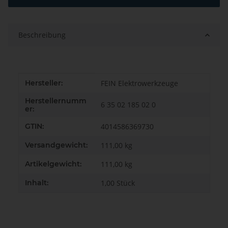
Beschreibung
Produkteigenschaft
Wert
Hersteller:
FEIN Elektrowerkzeuge
Herstellernumm
6 35 02 185 02 0
er:
GTIN:
4014586369730
Versandgewicht:
111,00 kg
Artikelgewicht:
111,00
kg
Inhalt:
1,00 Stück