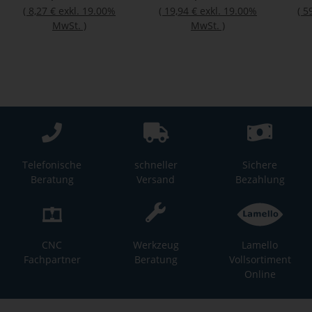
(
8,27 €
exkl. 19.00%
(
19,94 €
exkl. 19.00%
(
5
MwSt.
)
MwSt.
)
Telefonische
schneller
Sichere
Beratung
Versand
Bezahlung
CNC
Werkzeug
Lamello
Fachpartner
Beratung
Vollsortiment
Online