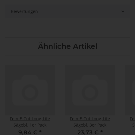
Bewertungen
Ähnliche Artikel
Fein E-Cut Long-Life
Fein E-Cut Long-Life
Fe
Sägebl. 1er Pack
Sägebl. 3er Pack
S
9,84 €
*
23,73 €
*