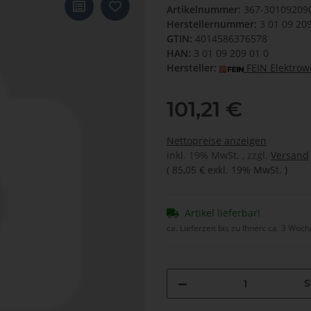
Artikelnummer:
367-30109209
Herstellernummer:
3 01 09 20
GTIN:
4014586376578
HAN:
3 01 09 209 01 0
Hersteller:
FEIN Elektro
101,21 €
Nettopreise anzeigen
inkl. 19% MwSt. , zzgl.
Versand
(
85,05 €
exkl. 19% MwSt.
)
Artikel lieferbar!
ca. Lieferzeit bis zu Ihnen:
ca. 3 Woc
S