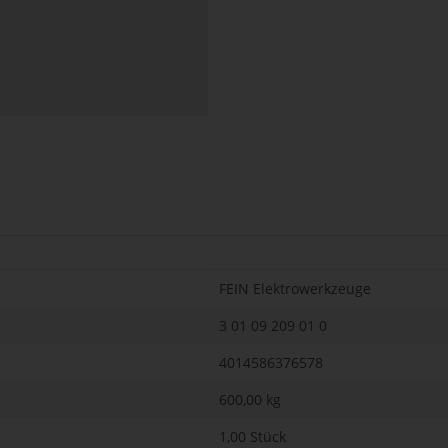
FEIN Elektrowerkzeuge
3 01 09 209 01 0
4014586376578
600,00
kg
1,00 Stück