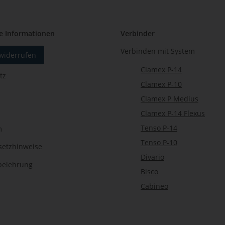
e Informationen
Verbinder
Verbinden mit System
 widerrufen
Clamex P-14
tz
Clamex P-10
Clamex P Medius
Clamex P-14 Flexus
Tenso P-14
m
Tenso P-10
setzhinweise
Divario
belehrung
Bisco
Cabineo