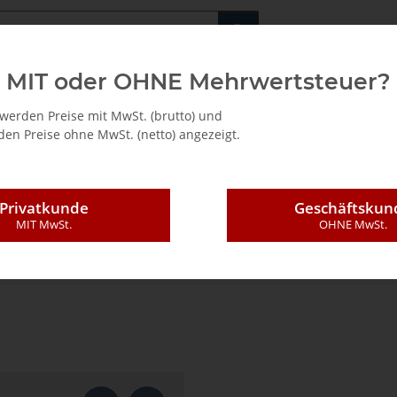
Fachshop für di
MIT oder OHNE Mehrwertsteuer?
/ Mietkauf
werden Preise mit MwSt. (brutto) und
en Preise ohne MwSt. (netto) angezeigt.
Privatkunde
Geschäftskun
MIT MwSt.
OHNE MwSt.