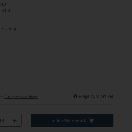
010
9 01 0
werkzeuge
Frage zum Artikel
hen
Ausland abweichend
tk
In den Warenkorb