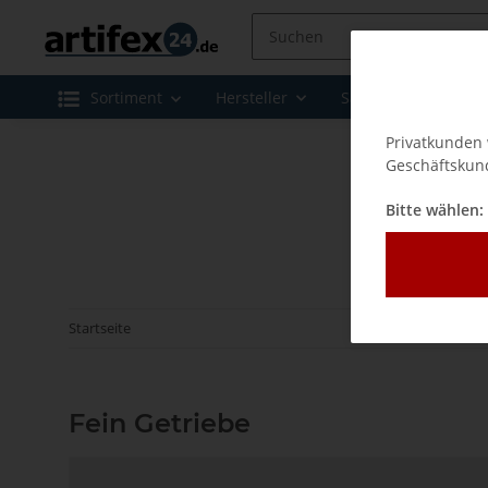
Sortiment
Hersteller
Sale
Leasing 
Privatkunden 
Geschäftskund
Bitte wählen:
Startseite
Fein Getriebe