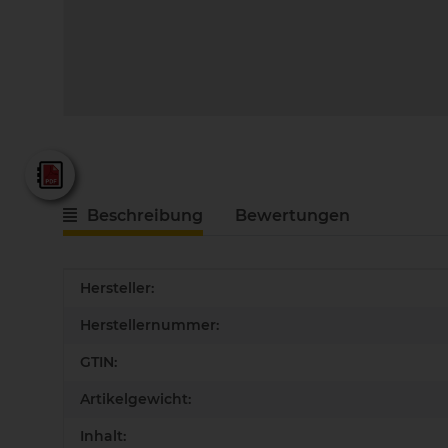
Fein - Gesamtkatalog 2025
Beschreibung
Bewertungen
Produkteigenschaft
Wert
Hersteller:
Herstellernummer:
GTIN:
Artikelgewicht:
Inhalt: