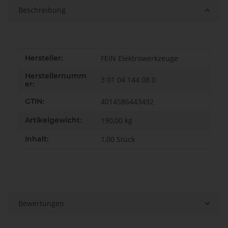
Beschreibung
Produkteigenschaft
Wert
Hersteller:
FEIN Elektrowerkzeuge
Herstellernumm
3 01 04 144 08 0
er:
GTIN:
4014586443492
Artikelgewicht:
190,00
kg
Inhalt:
1,00 Stück
Bewertungen