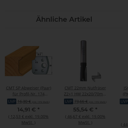
Ähnliche Artikel
CMT SP Abweiser (Paar)
CMT 22mm Nutfräser
J
für Profil-Nr. 174
Z2+1 HW 22x20/70mm
(P
(C690.174, 40 mm)
Schaft 8mm mit
UVP
16,30 €
UVP
73,66 €
UVP
(inkl. 19% MwSt.)
(inkl. 19% MwSt.)
Bohrschneide
16
14,91 €
*
55,54 €
*
(
12,53 €
exkl. 19.00%
(
46,67 €
exkl. 19.00%
MwSt.
)
MwSt.
)
(
44