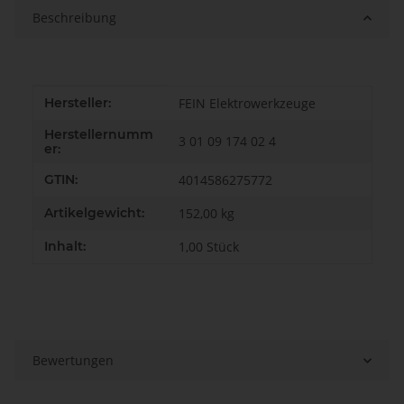
Beschreibung
Produkteigenschaft
Wert
Hersteller:
FEIN Elektrowerkzeuge
Herstellernumm
3 01 09 174 02 4
er:
GTIN:
4014586275772
Artikelgewicht:
152,00
kg
Inhalt:
1,00 Stück
Bewertungen