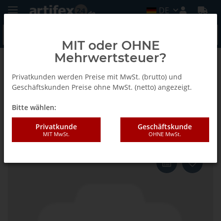
DE
MIT oder OHNE
Mehrwertsteuer?
Zurück zur Liste
Fein
Privatkunden werden Preise mit MwSt. (brutto) und
Geschäftskunden Preise ohne MwSt. (netto) angezeigt.
Bitte wählen:
Fein E-Cut Precision-Sägeblätter,
Breite 35 mm, VE 1 St
Privatkunde
Geschäftskunde
MIT MwSt.
OHNE MwSt.