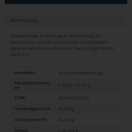
Beschreibung
Doppelreihige Original Japan-Verzahnung, für
hochpräzise Schnitte und saubere Schnittkanten,
genaues Arbeiten auch aus der Hand. Länge 50 mm,
Form 119
Produkteigenschaft
Wert
Hersteller:
FEIN Elektrowerkzeuge
Herstellernumm
6 35 02 119 01 0
er:
GTIN:
4014586232348
Versandgewicht:
45,00 kg
Artikelgewicht:
45,00
kg
Inhalt:
1,00 Stück