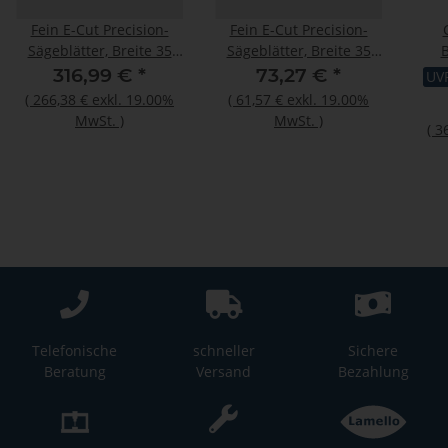
Fein E-Cut Precision-
Fein E-Cut Precision-
Sägeblätter, Breite 35
Sägeblätter, Breite 35
B
mm, VE 25 St
mm, VE 5 St
Fü
316,99 €
*
73,27 €
*
UV
31,
(
266,38 €
exkl. 19.00%
(
61,57 €
exkl. 19.00%
MwSt.
)
MwSt.
)
(
3
Telefonische
schneller
Sichere
Beratung
Versand
Bezahlung