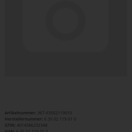
Artikelnummer:
367-63502119010
Herstellernummer:
6 35 02 119 01 0
GTIN:
4014586232348
HAN:
6 35 02 119 01 0