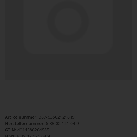
Artikelnummer:
367-63502121049
Herstellernummer:
6 35 02 121 04 9
GTIN:
4014586264585
HAN:
6 35 02 121 04 9