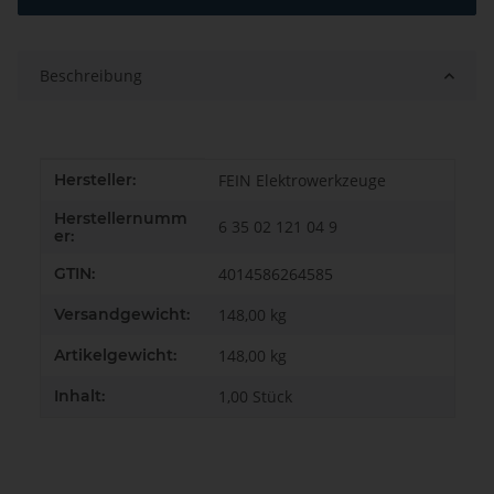
Beschreibung
Produkteigenschaft
Wert
Hersteller:
FEIN Elektrowerkzeuge
Herstellernumm
6 35 02 121 04 9
er:
GTIN:
4014586264585
Versandgewicht:
148,00 kg
Artikelgewicht:
148,00
kg
Inhalt:
1,00 Stück