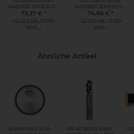
Sägeblätter, Breite 35 mm,
Sägeblätter, Breite 44 mm,
VE 5 St
VE 5 St
73,27 €
*
74,66 €
*
(
61,57 €
exkl. 19.00%
(
62,74 €
exkl. 19.00%
MwSt.
)
MwSt.
)
Ähnliche Artikel
Blueline HW Dry-Cut-
AKE DP Nesting Fräser
Fei