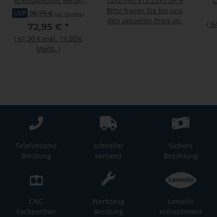
Kreissägeblatt Metall
12X27/80 S12 Z2+1 DP R
C
255x2,20/1,80x25,4mm
Bitte fragen Sie bei uns
Sä
UVP
96,75 €
(inkl. 19% MwSt.)
Z60 W/Fa
den aktuellen Preis an.
St
(
6
72,95 €
*
(
61,30 €
exkl. 19.00%
MwSt.
)
Telefonische
schneller
Sichere
Beratung
Versand
Bezahlung
CNC
Werkzeug
Lamello
Fachpartner
Beratung
Vollsortiment