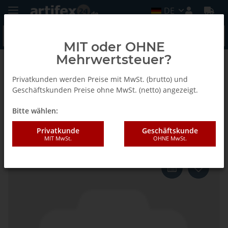
DE
MIT oder OHNE
Mehrwertsteuer?
Zurück zur Liste
Fein
Privatkunden werden Preise mit MwSt. (brutto) und
Geschäftskunden Preise ohne MwSt. (netto) angezeigt.
Bitte wählen:
Fein Sägeblatt SC E-Cut P Trapez
50x55 VE5
Privatkunde
Geschäftskunde
MIT MwSt.
OHNE MwSt.