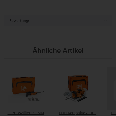
Bewertungen
Ähnliche Artikel
FEIN Oszillierer - MM
FEIN Kompakte Akku-
Fe