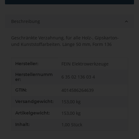
Beschreibung
Geschränkte Verzahnung, für alle Holz-, Gipskarton-
und Kunststoffarbeiten. Länge 50 mm, Form 136
Produkteigenschaft
Wert
Hersteller:
FEIN Elektrowerkzeuge
Herstellernumm
6 35 02 136 03 4
er:
GTIN:
4014586264639
Versandgewicht:
153,00 kg
Artikelgewicht:
153,00
kg
Inhalt:
1,00 Stück