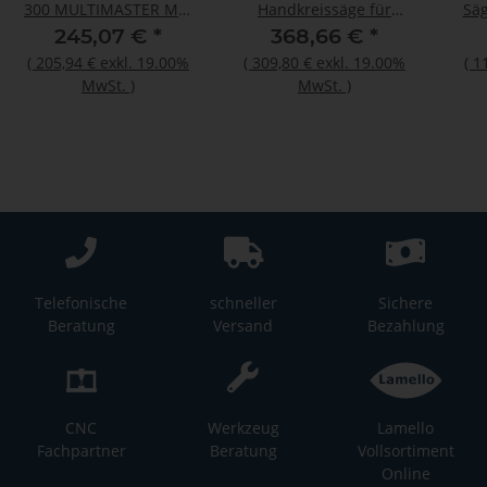
300 MULTIMASTER MM
Handkreissäge für
Säg
300 Plus Start
Metall F-IRON Cut 57 AS
245,07 €
*
368,66 €
*
(
205,94 €
exkl. 19.00%
(
309,80 €
exkl. 19.00%
(
1
MwSt.
)
MwSt.
)
Telefonische
schneller
Sichere
Beratung
Versand
Bezahlung
CNC
Werkzeug
Lamello
Fachpartner
Beratung
Vollsortiment
Online