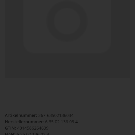
Artikelnummer:
367-63502136034
Herstellernummer:
6 35 02 136 03 4
GTIN:
4014586264639
HAN:
6 35 02 136 03 4