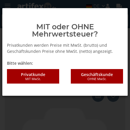
DE
MIT oder OHNE
Mehrwertsteuer?
Zurück zur Liste
Fein
Privatkunden werden Preise mit MwSt. (brutto) und
Geschäftskunden Preise ohne MwSt. (netto) angezeigt.
Bitte wählen:
Fein E-Cut Standard-Sägeblätter,
Breite 65 mm, VE 5 St
Privatkunde
Geschäftskunde
MIT MwSt.
OHNE MwSt.