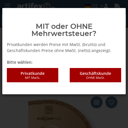
DE
MIT oder OHNE
Mehrwertsteuer?
Zurück zur Liste
Fein
Privatkunden werden Preise mit MwSt. (brutto) und
Geschäftskunden Preise ohne MwSt. (netto) angezeigt.
Bitte wählen:
Fein Hartmetall-Sägeblatt, Ø 90
mm, VE 5 St, Aufnahme
Privatkunde
Geschäftskunde
MIT MwSt.
OHNE MwSt.
StarlockPlus