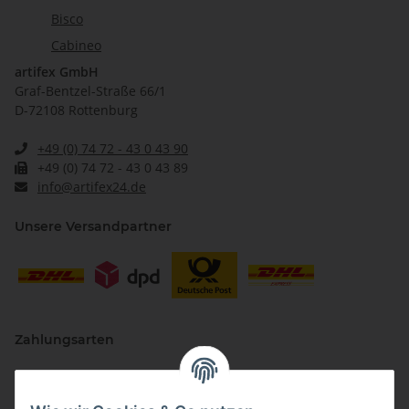
Bisco
Cabineo
artifex GmbH
Graf-Bentzel-Straße 66/1
D-72108 Rottenburg
+49 (0) 74 72 - 43 0 43 90
+49 (0) 74 72 - 43 0 43 89
info@artifex24.de
Unsere Versandpartner
Zahlungsarten