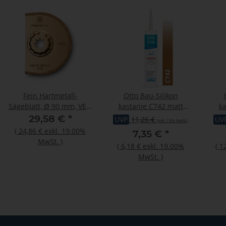
Fein Hartmetall-
Otto Bau-Silikon
Sägeblatt, Ø 90 mm, VE 1
kastanie C742 matt
ka
St, Aufnahme
"OTTOSEAL S110"
"
29,58 €
*
UVP
11,26 €
UV
(inkl. 19% MwSt.)
StarlockPlus
Premium 310 ml
Pr
(
24,86 €
exkl. 19.00%
7,35 €
*
Kartusche
MwSt.
)
(
6,18 €
exkl. 19.00%
(
1
MwSt.
)