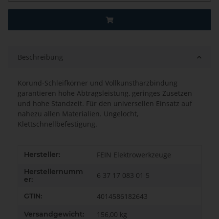
Beschreibung
Korund-Schleifkörner und Vollkunstharzbindung
garantieren hohe Abtragsleistung, geringes Zusetzen
und hohe Standzeit. Für den universellen Einsatz auf
nahezu allen Materialien. Ungelocht,
Klettschnellbefestigung.
Produkteigenschaft
Wert
Hersteller:
FEIN Elektrowerkzeuge
Herstellernumm
6 37 17 083 01 5
er:
GTIN:
4014586182643
Versandgewicht:
156,00 kg