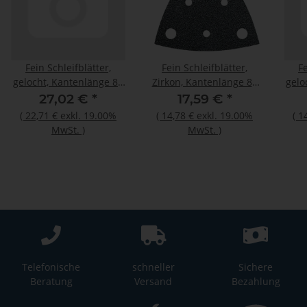
Fein Schleifblätter,
Fein Schleifblätter,
Fe
gelocht, Kantenlänge 80
Zirkon, Kantenlänge 80
gelo
mm
mm
27,02 €
*
17,59 €
*
(
22,71 €
exkl. 19.00%
(
14,78 €
exkl. 19.00%
(
1
MwSt.
)
MwSt.
)
Telefonische
schneller
Sichere
Beratung
Versand
Bezahlung