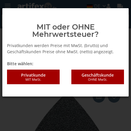
DE
MIT oder OHNE
Mehrwertsteuer?
Zurück zur Liste
Fein
Privatkunden werden Preise mit MwSt. (brutto) und
Geschäftskunden Preise ohne MwSt. (netto) angezeigt.
Bitte wählen:
Fein Schleifblätter, Kantenlänge
80 mm
Privatkunde
Geschäftskunde
MIT MwSt.
OHNE MwSt.