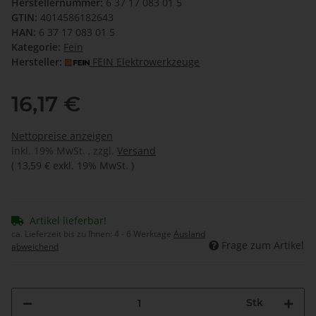
Herstellernummer:
6 37 17 083 01 5
GTIN:
4014586182643
HAN:
6 37 17 083 01 5
Kategorie:
Fein
Hersteller:
FEIN Elektrowerkzeuge
16,17 €
Nettopreise anzeigen
inkl. 19% MwSt. , zzgl.
Versand
(
13,59 €
exkl. 19% MwSt.
)
Artikel lieferbar!
ca. Lieferzeit bis zu Ihnen:
4 - 6 Werktage
Ausland
Frage zum Artikel
abweichend
Stk