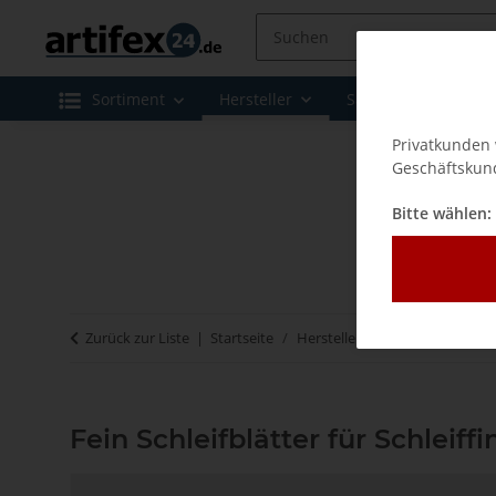
Sortiment
Hersteller
Sale
Leasing 
Privatkunden 
Geschäftskund
Bitte wählen:
Zurück zur Liste
Startseite
Hersteller
Fein
Fein Schl
Fein Schleifblätter für Schleiffi