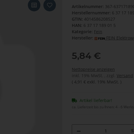
Artikelnummer:
367-63717189
Herstellernummer:
6 37 17 18
GTIN:
4014586208527
HAN:
6 37 17 189 01 5
Kategorie:
Fein
Hersteller:
FEIN Elektro
5,84 €
Nettopreise anzeigen
inkl. 19% MwSt. , zzgl.
Versand
(
4,91 €
exkl. 19% MwSt.
)
Artikel lieferbar!
ca. Lieferzeit bis zu Ihnen:
4 - 6 Werk
S