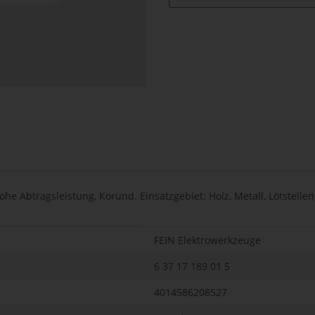
e Abtragsleistung, Korund. Einsatzgebiet: Holz, Metall, Lötstellen,
FEIN Elektrowerkzeuge
6 37 17 189 01 5
4014586208527