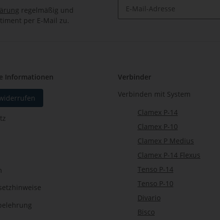
lärung
regelmäßig und
timent per E-Mail zu.
Newsletter Abonnieren
e Informationen
Verbinder
Verbinden mit System
 widerrufen
Clamex P-14
tz
Clamex P-10
Clamex P Medius
Clamex P-14 Flexus
Tenso P-14
m
Tenso P-10
setzhinweise
Divario
belehrung
Bisco