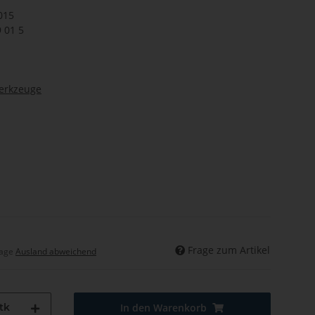
015
9 01 5
werkzeuge
Frage zum Artikel
tage
Ausland abweichend
tk
In den Warenkorb