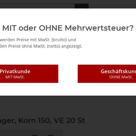
Fachshop für di
MIT oder OHNE Mehrwertsteuer?
/ Mietkauf
werden Preise mit MwSt. (brutto) und
en Preise ohne MwSt. (netto) angezeigt.
Privatkunde
Geschäftskun
MIT MwSt.
OHNE MwSt.
eifblätter für Schleiffinger, Korn 150, VE 20 St
nger, Korn 150, VE 20 St