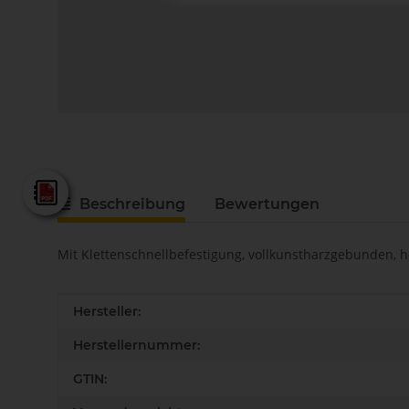
Fein - Gesamtkatalog 2025
Beschreibung
Bewertungen
Mit Klettenschnellbefestigung, vollkunstharzgebunden, hoh
Produkteigenschaft
Wert
Hersteller:
Herstellernummer:
GTIN: