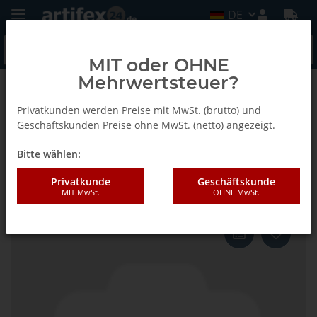
DE
MIT oder OHNE
Mehrwertsteuer?
Zurück zur Liste
Fein
Privatkunden werden Preise mit MwSt. (brutto) und
Geschäftskunden Preise ohne MwSt. (netto) angezeigt.
Bitte wählen:
Fein Schleifblätter für
Schleiffinger, Korn 220, VE 20 St
Privatkunde
Geschäftskunde
MIT MwSt.
OHNE MwSt.