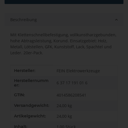
Beschreibung
Mit Klettenschnellbefestigung, vollkunstharzgebunden,
hohe Abtragsleistung, Korund. Einsatzgebiet: Holz,
Metall, Lötstellen, GFK, Kunststoff, Lack, Spachtel und
Leder. 20er-Pack.
Produkteigenschaft
Wert
Hersteller:
FEIN Elektrowerkzeuge
Herstellernumm
6 37 17 191 01 6
er:
GTIN:
4014586208541
Versandgewicht:
24,00 kg
Artikelgewicht:
24,00
kg
Inhalt:
1,00 Stück