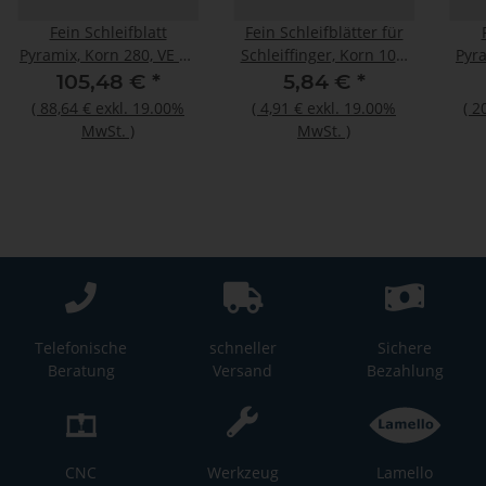
Fein Schleifblatt
Fein Schleifblätter für
Pyramix, Korn 280, VE 25
Schleiffinger, Korn 100,
Pyra
St
VE 20 St
105,48 €
*
5,84 €
*
(
88,64 €
exkl. 19.00%
(
4,91 €
exkl. 19.00%
(
2
MwSt.
)
MwSt.
)
Telefonische
schneller
Sichere
Beratung
Versand
Bezahlung
CNC
Werkzeug
Lamello