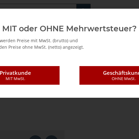
Fachshop für di
MIT oder OHNE Mehrwertsteuer?
/ Mietkauf
werden Preise mit MwSt. (brutto) und
en Preise ohne MwSt. (netto) angezeigt.
Privatkunde
Geschäftskun
MIT MwSt.
OHNE MwSt.