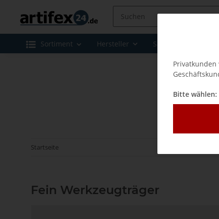
Sortiment
Hersteller
Sale
Leasing 
Privatkunden 
Geschäftskund
Bitte wählen:
Startseite
Fein Werkzeugträger