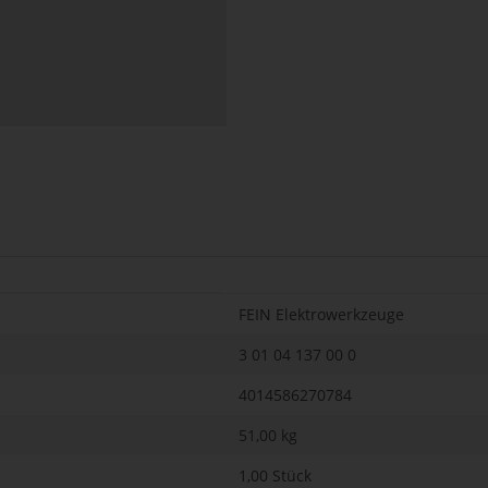
FEIN Elektrowerkzeuge
3 01 04 137 00 0
4014586270784
51,00
kg
1,00 Stück