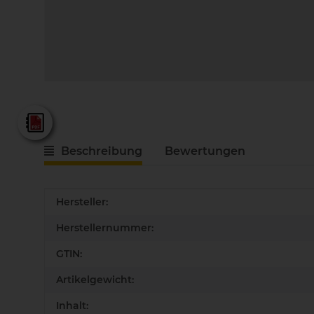
Fein - Gesamtkatalog 2025
Beschreibung
Bewertungen
Produkteigenschaft
Wert
Hersteller:
Herstellernummer:
GTIN:
Artikelgewicht:
Inhalt: