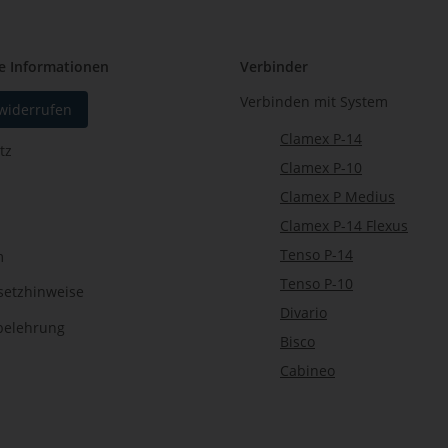
e Informationen
Verbinder
Verbinden mit System
 widerrufen
Clamex P-14
tz
Clamex P-10
Clamex P Medius
Clamex P-14 Flexus
Tenso P-14
m
Tenso P-10
setzhinweise
Divario
belehrung
Bisco
Cabineo