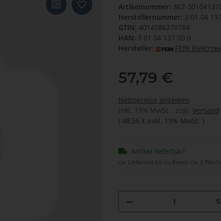
Artikelnummer:
367-30104137
Herstellernummer:
3 01 04 13
GTIN:
4014586270784
HAN:
3 01 04 137 00 0
Hersteller:
FEIN Elektro
57,79 €
Nettopreise anzeigen
inkl. 19% MwSt. , zzgl.
Versand
(
48,56 €
exkl. 19% MwSt.
)
Artikel lieferbar!
ca. Lieferzeit bis zu Ihnen:
ca. 3 Woc
S