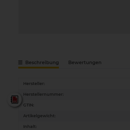
Beschreibung
Bewertungen
Produkteigenschaft
Wert
Hersteller:
Herstellernummer:
Fein - Gesamtkatalog 2025
GTIN:
Artikelgewicht:
Inhalt: