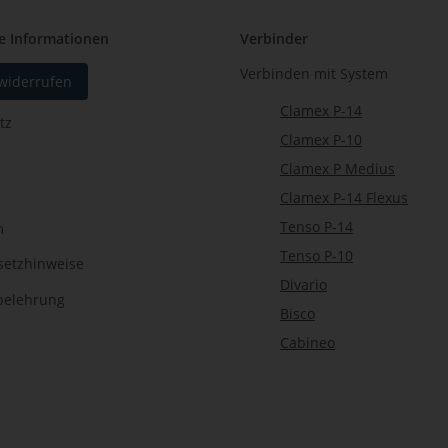
e Informationen
Verbinder
Verbinden mit System
 widerrufen
Clamex P-14
tz
Clamex P-10
Clamex P Medius
Clamex P-14 Flexus
Tenso P-14
m
Tenso P-10
setzhinweise
Divario
belehrung
Bisco
Cabineo