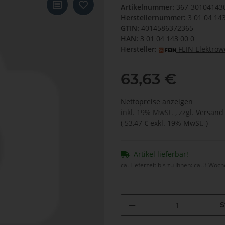
Artikelnummer:
367-30104143
Herstellernummer:
3 01 04 14
GTIN:
4014586372365
HAN:
3 01 04 143 00 0
Hersteller:
FEIN Elektro
63,63 €
Nettopreise anzeigen
inkl. 19% MwSt. , zzgl.
Versand
(
53,47 €
exkl. 19% MwSt.
)
Artikel lieferbar!
ca. Lieferzeit bis zu Ihnen:
ca. 3 Woc
S