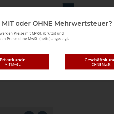
Fachshop für di
MIT oder OHNE Mehrwertsteuer?
/ Mietkauf
werden Preise mit MwSt. (brutto) und
en Preise ohne MwSt. (netto) angezeigt.
Privatkunde
Geschäftskun
MIT MwSt.
OHNE MwSt.