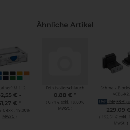
Ähnliche Artikel
tainer³ M 112
Fein Isolierschlauch
Schmalz Block
VCBL-K2
52,55 € -
0,88 €
*
120x50x125mm 2
UVP
246,33 €
(
0,74 €
exkl. 19.00%
61,27 €
*
(ink
längs
MwSt.
)
229,09 
9 €
exkl. 19.00%
MwSt.
)
(
192,51 €
exkl.
MwSt.
)