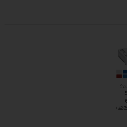
Sys
(
42,7