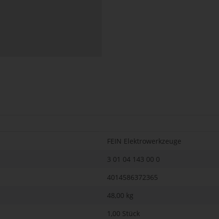
FEIN Elektrowerkzeuge
3 01 04 143 00 0
4014586372365
48,00
kg
1,00 Stück