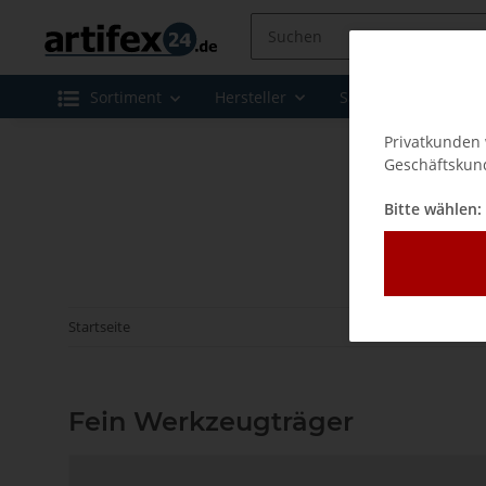
Sortiment
Hersteller
Sale
Leasing 
Privatkunden 
Geschäftskund
Bitte wählen:
Startseite
Fein Werkzeugträger