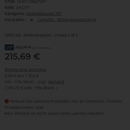
GTIN:
7640129667291
HAN:
335291
Kategorie:
Abdeckkappen 90°
Hersteller:
Lamello - Verbindungstechnik
5000 Stk. Abdeckkappen, schwarz Ø 6
UVP
252,79 €
(inkl. 19% MwSt.)
215,69 €
Nettopreise anzeigen
0,04 € pro 1 Stück
inkl. 19% MwSt. , zzgl.
Versand
(
181,25 €
exkl. 19% MwSt.
)
Verkauf von Lamello Produkten nur an Schreiner, Tischler,
Privatpersonen usw.
Kein Verkauf an nicht autorisierte Lamello Händler!