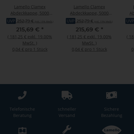
Lamello Clamex
Lamello Clamex
Abdeckkappe, 5000
Abdeckkappe, 5000
A
Stück, RAL 9010
Stück, RAL 1011
UVP
252,79 €
UVP
252,79 €
UVP
(inkl. 19% MwSt.)
(inkl. 19% MwSt.)
reinweiss
braunbeige, Buche
215,69 €
*
215,69 €
*
(
181,25 €
exkl. 19.00%
(
181,25 €
exkl. 19.00%
(
18
MwSt.
)
MwSt.
)
0,04 € pro 1 Stück
0,04 € pro 1 Stück
0
Telefonische
schneller
Sichere
Beratung
Versand
Bezahlung