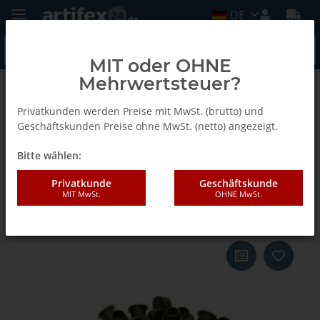
DE
MIT oder OHNE
Mehrwertsteuer?
Zurück zur Liste
Abdeckkappen 90°
Privatkunden werden Preise mit MwSt. (brutto) und
Geschäftskunden Preise ohne MwSt. (netto) angezeigt.
Bitte wählen:
Lamello Clamex Abdeckkappe,
5000 Stück RAL 9011
Privatkunde
Geschäftskunde
MIT MwSt.
OHNE MwSt.
graphitschwarz