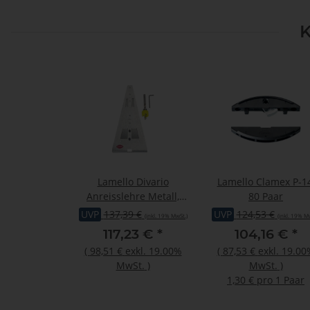
K
Lamello Divario
Lamello Clamex P-14
Anreisslehre Metall,
80 Paar
inkl. Bohrer und
UVP
137,39 €
UVP
124,53 €
(inkl. 19% MwSt.)
(inkl. 19% Mw
drehbarem
117,23 €
*
104,16 €
*
Tiefensteller
(
98,51 €
exkl. 19.00%
(
87,53 €
exkl. 19.00
MwSt.
)
MwSt.
)
1,30 € pro 1 Paar