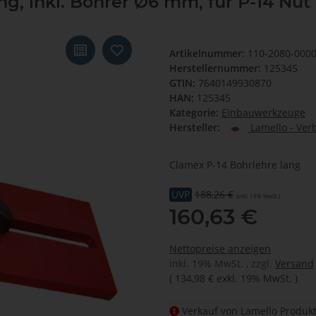
g, inkl. Bohrer Ø6 mm, für P-14 Nut
Artikelnummer:
110-2080-000
Herstellernummer:
125345
GTIN:
7640149930870
HAN:
125345
Kategorie:
Einbauwerkzeuge
Hersteller:
Lamello - Ver
Clamex P-14 Bohrlehre lang
UVP
188,26 €
(inkl. 19% MwSt.)
160,63 €
Nettopreise anzeigen
inkl. 19% MwSt. , zzgl.
Versand
(
134,98 €
exkl. 19% MwSt.
)
Verkauf von Lamello Produkt