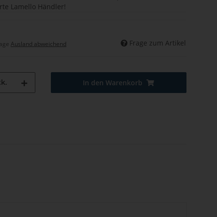
erte Lamello Händler!
Frage zum Artikel
tage
Ausland abweichend
k.
In den Warenkorb