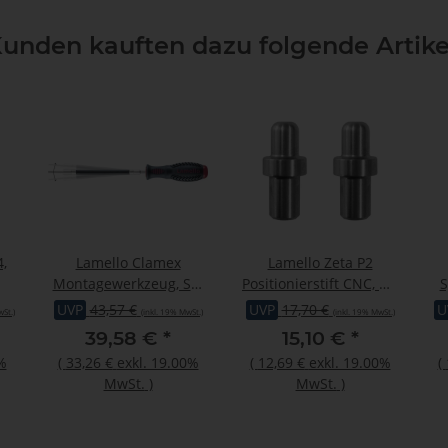
unden kauften dazu folgende Artike
,
Lamello Clamex
Lamello Zeta P2
Montagewerkzeug, SW
Positionierstift CNC, Ø5
S
4 mm, flexibel, L 290
mm, 2 Stück
Ø
UVP
43,57 €
UVP
17,70 €
U
St.)
(inkl. 19% MwSt.)
(inkl. 19% MwSt.)
mm
39,58 €
*
15,10 €
*
%
(
33,26 €
exkl. 19.00%
(
12,69 €
exkl. 19.00%
(
MwSt.
)
MwSt.
)