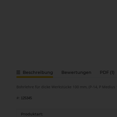
Beschreibung
Bewertungen
PDF (1)
Bohrlehre für dicke Werkstücke 100 mm, (P-14, P Medius 14
#:
125345
Produkteigenschaft
Wert
Produktart: