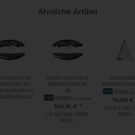
Ähnliche Artikel
lo Clamex P-14
Lamello Clamex P-14
Lamello Diva
lverbinder für
Möbelverbinder für
Anreisslehre Kun
000 - 10.000 Paar
ragen Sie bei uns
Zeta
ab
UVP
17,46 €
(inkl
tuellen Preis an.
UVP
118,88 €
14,90 
(inkl. 19% MwSt.)
104,16 €
*
(
12,52 €
exkl. 
(
87,53 €
exkl. 19.00%
MwSt.
)
MwSt.
)