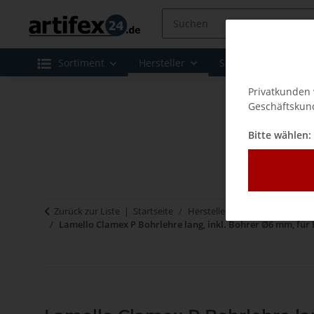
Sortiment
Hersteller
Sale
Leasing 
Privatkunden 
Geschäftskund
Bitte wählen:
Zurück zur Liste
Startseite
Hersteller
Lamello - Verbi
Lamello Clamex P Bohrlehre lang, inkl. Bohrer Ø6 mm, für 