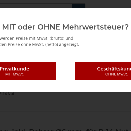
Fachshop für di
MIT oder OHNE Mehrwertsteuer?
/ Mietkauf
werden Preise mit MwSt. (brutto) und
en Preise ohne MwSt. (netto) angezeigt.
Privatkunde
Geschäftskun
MIT MwSt.
OHNE MwSt.
ndungstechnik
P-System (Clamex, Tenso, Divario, Bisco)
Einbauwerkzeu
P-14 Nut