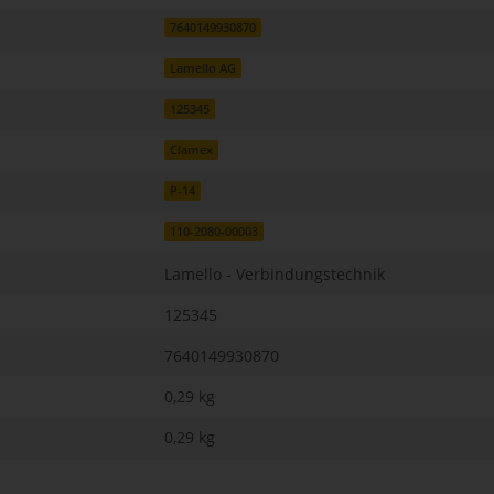
7640149930870
Lamello AG
125345
Clamex
P-14
110-2080-00003
Lamello - Verbindungstechnik
125345
7640149930870
0,29 kg
0,29
kg