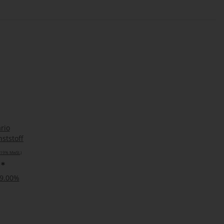
rio
ststoff
. 19% MwSt.)
€
*
19.00%