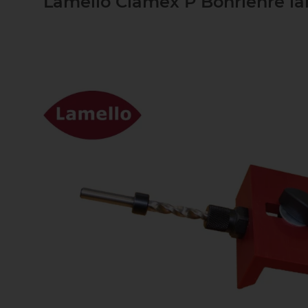
Lamello Clamex P Bohrlehre lan