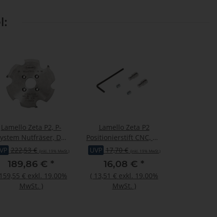
l:
Lamello Zeta P2, P-
Lamello Zeta P2
ystem Nutfräser, DP,
Positionierstift CNC, Ø8
100.4x7xØ22 mm, Z3,
mm, 2 Stück
VP
222,53 €
UVP
17,70 €
(inkl. 19% MwSt.)
(inkl. 19% MwSt.)
NL 4
189,86 €
*
16,08 €
*
159,55 €
exkl. 19.00%
(
13,51 €
exkl. 19.00%
MwSt.
)
MwSt.
)