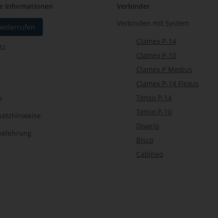
e Informationen
Verbinder
Verbinden mit System
 widerrufen
Clamex P-14
tz
Clamex P-10
Clamex P Medius
Clamex P-14 Flexus
Tenso P-14
m
Tenso P-10
setzhinweise
Divario
belehrung
Bisco
Cabineo