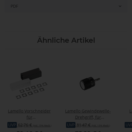
PDF
Ähnliche Artikel
Lamello Vorschneider
Lamello Gewindewelle-
L
für
Drehgriff, für
Wendeschneidenfräser
Patchmaker
We
UVP
62,76 €
UVP
81,47 €
UV
(inkl. 19% MwSt.)
(inkl. 19% MwSt.)
4 mm, 10 Stück, passend
p