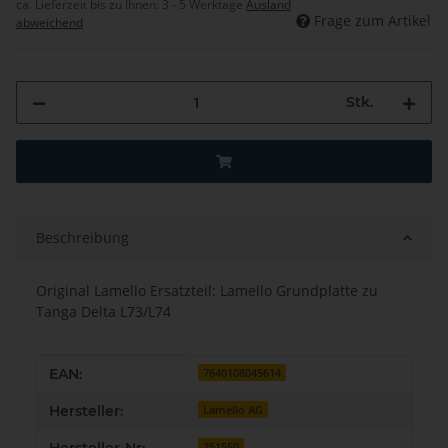
ca. Lieferzeit bis zu Ihnen:
3 - 5 Werktage
Ausland
Frage zum Artikel
abweichend
Stk.
Beschreibung
Original Lamello Ersatzteil: Lamello Grundplatte zu
Tanga Delta L73/L74
Produkteigenschaft
Wert
EAN:
7640108045614
Hersteller:
Lamello AG
251550