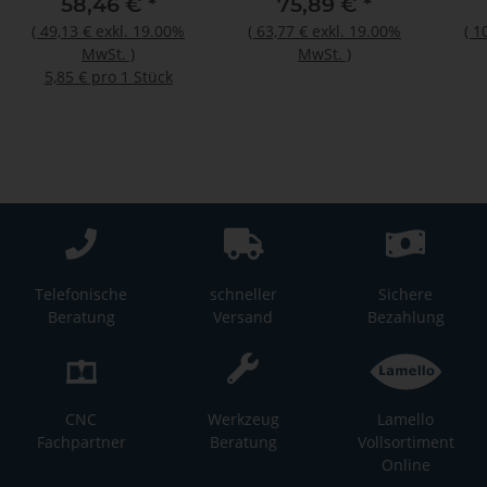
58,46 €
*
75,89 €
*
zu Art.Nr. 132130
(
49,13 €
exkl. 19.00%
(
63,77 €
exkl. 19.00%
(
1
MwSt.
)
MwSt.
)
5,85 € pro 1 Stück
Telefonische
schneller
Sichere
Beratung
Versand
Bezahlung
CNC
Werkzeug
Lamello
Fachpartner
Beratung
Vollsortiment
Online