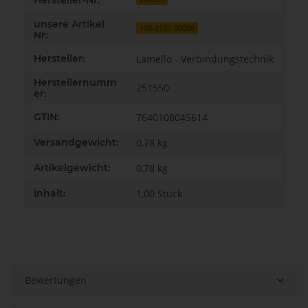
Hersteller-Nr:
unsere Artikel
110-2157-00009
Nr:
Hersteller:
Lamello - Verbindungstechnik
Herstellernumm
251550
er:
GTIN:
7640108045614
Versandgewicht:
0,78 kg
Artikelgewicht:
0,78
kg
Inhalt:
1,00 Stück
Bewertungen