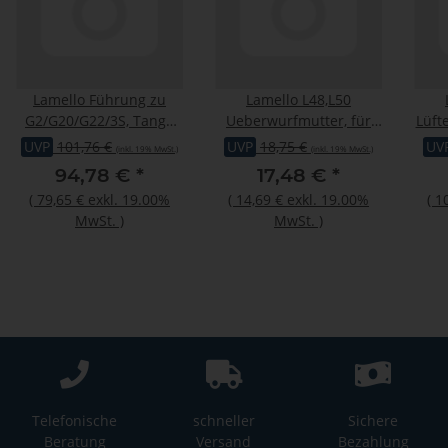
Lamello Führung zu
Lamello L48,L50
G2/G20/G22/3S, Tanga
Ueberwurfmutter, für
Lüft
150/180/1511/1811
Profila E
UVP
101,76 €
UVP
18,75 €
UV
(inkl. 19% MwSt.)
(inkl. 19% MwSt.)
94,78 €
*
17,48 €
*
(
79,65 €
exkl. 19.00%
(
14,69 €
exkl. 19.00%
(
1
MwSt.
)
MwSt.
)
Telefonische
schneller
Sichere
Beratung
Versand
Bezahlung