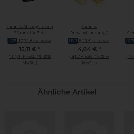
Lamello Absaugstutzen
Lamello
36 mm, für Zeta
Rutschsicherung, 2
Sch
P2,Top21,Classic X
Stück
Zeta
UVP
17,72 €
UVP
5,20 €
UVP
(inkl. 19% MwSt.)
(inkl. 19% MwSt.)
15,11 €
*
4,84 €
*
(
12,70 €
exkl. 19.00%
(
4,07 €
exkl. 19.00%
(
10
MwSt.
)
MwSt.
)
Ähnliche Artikel