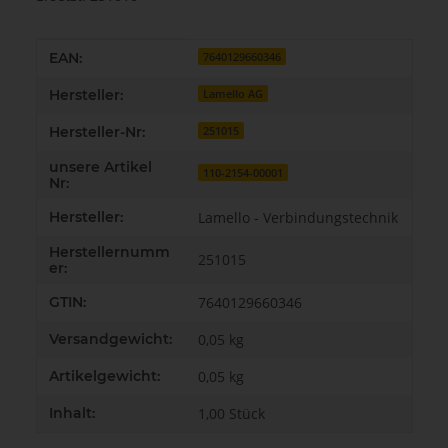
Produkteigenschaft
Wert
EAN:
7640129660346
Hersteller:
Lamello AG
Hersteller-Nr:
251015
unsere Artikel
110-2154-00001
Nr:
Hersteller:
Lamello - Verbindungstechnik
Herstellernumm
251015
er:
GTIN:
7640129660346
Versandgewicht:
0,05 kg
Artikelgewicht:
0,05
kg
Inhalt:
1,00 Stück