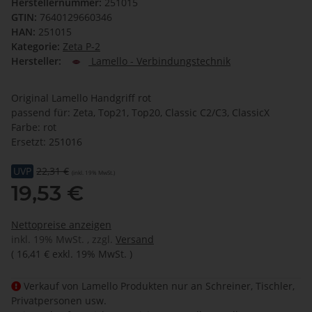
Herstellernummer:
251015
GTIN:
7640129660346
HAN:
251015
Kategorie:
Zeta P-2
Hersteller:
Lamello - Verbindungstechnik
Original Lamello Handgriff rot
passend für: Zeta, Top21, Top20, Classic C2/C3, ClassicX
Farbe: rot
Ersetzt: 251016
UVP
22,31 €
(inkl. 19% MwSt.)
19,53 €
Nettopreise anzeigen
inkl. 19% MwSt. , zzgl.
Versand
(
16,41 €
exkl. 19% MwSt.
)
Verkauf von Lamello Produkten nur an Schreiner, Tischler,
Privatpersonen usw.