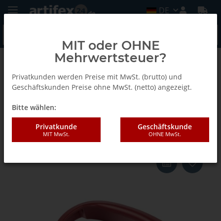
DE
MIT oder OHNE
Mehrwertsteuer?
Zurück zur Liste
Zeta P-2
Privatkunden werden Preise mit MwSt. (brutto) und
Geschäftskunden Preise ohne MwSt. (netto) angezeigt.
Bitte wählen:
Lamello Handgriff rot, für Zeta
P2,Top20/21,Classic X, Variocut
Privatkunde
Geschäftskunde
MIT MwSt.
OHNE MwSt.