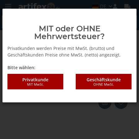
DE
MIT oder OHNE
Mehrwertsteuer?
Zurück zur Liste
Invis Mx2
Privatkunden werden Preise mit MwSt. (brutto) und
Geschäftskunden Preise ohne MwSt. (netto) angezeigt.
Bitte wählen:
Lamello Invis Mx2 Verbinder 35
mm, 20 Stück
Privatkunde
Geschäftskunde
MIT MwSt.
OHNE MwSt.