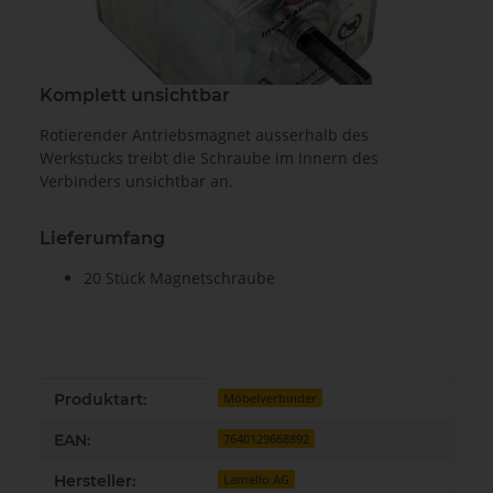
Komplett unsichtbar
Rotierender Antriebsmagnet ausserhalb des
Werkstücks treibt die Schraube im Innern des
Verbinders unsichtbar an.
Lieferumfang
20 Stück Magnetschraube
Produkteigenschaft
Wert
Produktart:
Möbelverbinder
EAN:
7640129668892
Hersteller:
Lamello AG