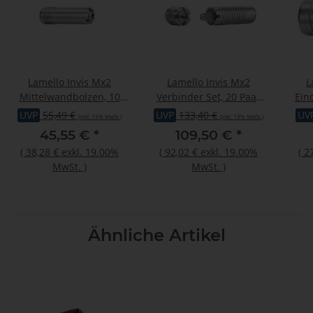
Lamello Invis Mx2
Lamello Invis Mx2
L
Mittelwandbolzen, 10
Verbinder Set, 20 Paar
Ein
Stück
inkl. Eindrehmutter 14
UVP
55,49 €
UVP
133,40 €
UV
(inkl. 19% MwSt.)
(inkl. 19% MwSt.)
mm
45,55 €
*
109,50 €
*
(
38,28 €
exkl. 19.00%
(
92,02 €
exkl. 19.00%
(
2
MwSt.
)
MwSt.
)
Ähnliche Artikel