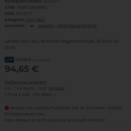
Herstellernummer:
6012317
GTIN:
7640129668892
HAN:
6012317
Kategorie:
Invis Mx2
Hersteller:
Lamello - Verbindungstechnik
Lamello Invis Mx2 Verbinder Magnetschraube 20 Srück 20
Stück
UVP
115,32 €
(inkl. 19% MwSt.)
94,65 €
Nettopreise anzeigen
inkl. 19% MwSt. , zzgl.
Versand
(
79,54 €
exkl. 19% MwSt.
)
Verkauf von Lamello Produkten nur an Schreiner, Tischler,
Privatpersonen usw.
Kein Verkauf an nicht autorisierte Lamello Händler!