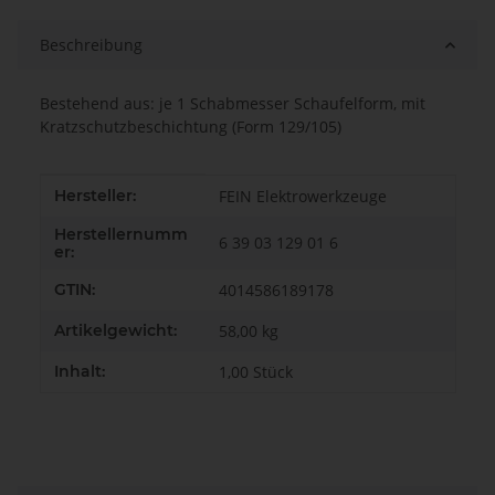
Beschreibung
Bestehend aus: je 1 Schabmesser Schaufelform, mit
Kratzschutzbeschichtung (Form 129/105)
Produkteigenschaft
Wert
Hersteller:
FEIN Elektrowerkzeuge
Herstellernumm
6 39 03 129 01 6
er:
GTIN:
4014586189178
Artikelgewicht:
58,00
kg
Inhalt:
1,00 Stück