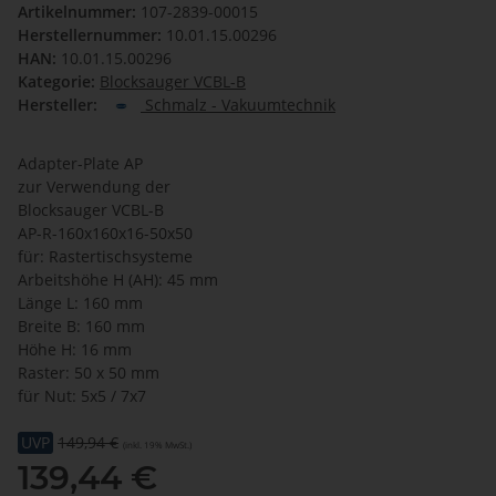
Artikelnummer:
107-2839-00015
Herstellernummer:
10.01.15.00296
HAN:
10.01.15.00296
Kategorie:
Blocksauger VCBL-B
Hersteller:
Schmalz - Vakuumtechnik
Adapter-Plate AP
zur Verwendung der
Blocksauger VCBL-B
AP-R-160x160x16-50x50
für: Rastertischsysteme
Arbeitshöhe H (AH): 45 mm
Länge L: 160 mm
Breite B: 160 mm
Höhe H: 16 mm
Raster: 50 x 50 mm
für Nut: 5x5 / 7x7
UVP
149,94 €
(inkl. 19% MwSt.)
139,44 €