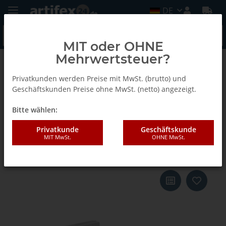
DE
MIT oder OHNE
Mehrwertsteuer?
Zurück zur Liste
Blocksauger VCBL-B
Privatkunden werden Preise mit MwSt. (brutto) und
Geschäftskunden Preise ohne MwSt. (netto) angezeigt.
Bitte wählen:
Schmalz Adapter für VCBL-B an
Rastertisch ISAP-R 160 x 160 x 16
Privatkunde
Geschäftskunde
MIT MwSt.
OHNE MwSt.
mm für Rastermaß R 50