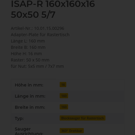
ISAP-R 160x160x16
50x50 5/7
Artikel-Nr.: 10.01.15.00296
Adapter-Plate für Rastertisch
Länge L: 160 mm
Breite B: 160 mm
Höhe H: 16 mm
Raster: 50 x 50 mm
für Nut: 5x5 mm / 7x7 mm
Produkteigenschaft
Wert
Höhe in mm:
16
Länge in mm:
160
Breite in mm:
160
Typ:
Blocksauger für Rastertisch
Sauger
360° Drehbar
Ausrichtung: