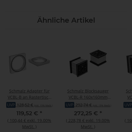
Ähnliche Artikel
Schmalz Adapter für
Schmalz Blocksauger
Sc
VCBL-B an Rastertisch
VCBL-R 160x160mm
VC
ISAP-R 130 x 130 x 16
Höhe 125mm für
UVP
128,52 €
UVP
292,74 €
UVP
(inkl. 19% MwSt.)
(inkl. 19% MwSt.)
mm für Rastermaß R 30/
Rastertische mit Raster
Rast
119,52 €
*
272,25 €
*
R 40
30/50
(
100,44 €
exkl. 19.00%
(
228,78 €
exkl. 19.00%
(
10
MwSt.
)
MwSt.
)