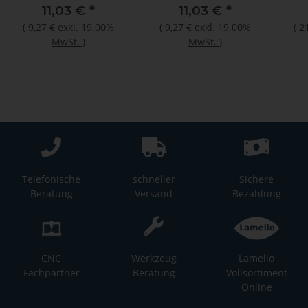
Cup 2)
Cup 1)
11,03 €
*
11,03 €
*
Mas
(
9,27 €
exkl. 19.00%
(
9,27 €
exkl. 19.00%
(
2
MwSt.
)
MwSt.
)
Telefonische
schneller
Sichere
Beratung
Versand
Bezahlung
CNC
Werkzeug
Lamello
Fachpartner
Beratung
Vollsortiment
Online