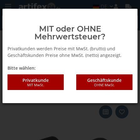
DE
MIT oder OHNE
Mehrwertsteuer?
Zurück zur Liste
Blocksauger Ersatzplatten
Privatkunden werden Preise mit MwSt. (brutto) und
Geschäftskunden Preise ohne MwSt. (netto) angezeigt.
Bitte wählen:
Schmalz Dichtrahmen unten
VCDR 120 x 120 x 8 mm aus
Privatkunde
Geschäftskunde
MIT MwSt.
OHNE MwSt.
Moosgummi für VCBL-T