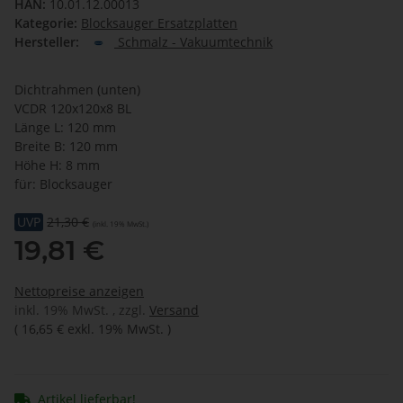
HAN:
10.01.12.00013
Kategorie:
Blocksauger Ersatzplatten
Hersteller:
Schmalz - Vakuumtechnik
Dichtrahmen (unten)
VCDR 120x120x8 BL
Länge L: 120 mm
Breite B: 120 mm
Höhe H: 8 mm
für: Blocksauger
UVP
21,30 €
(inkl. 19% MwSt.)
19,81 €
Nettopreise anzeigen
inkl. 19% MwSt. , zzgl.
Versand
(
16,65 €
exkl. 19% MwSt.
)
Artikel lieferbar!