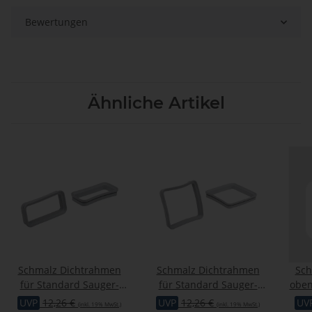
Bewertungen
Ähnliche Artikel
Schmalz Dichtrahmen
Schmalz Dichtrahmen
Sch
für Standard Sauger-
für Standard Sauger-
oben
Cups 81 x 43 mm (für
Cups 81 x 81 mm (für
Alu
UVP
12,26 €
UVP
12,26 €
UV
(inkl. 19% MwSt.)
(inkl. 19% MwSt.)