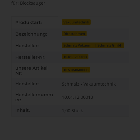
für: Blocksauger
Produkteigenschaft
Wert
Produktart:
Vakuumtechnik
Bezeichnung:
Dichtrahmen
Hersteller:
Schmalz Vakuum - J. Schmalz GmbH
Hersteller-Nr:
10.01.12.00013
unsere Artikel
107-2840-00003
Nr:
Hersteller:
Schmalz - Vakuumtechnik
Herstellernumm
10.01.12.00013
er:
Inhalt:
1,00 Stück