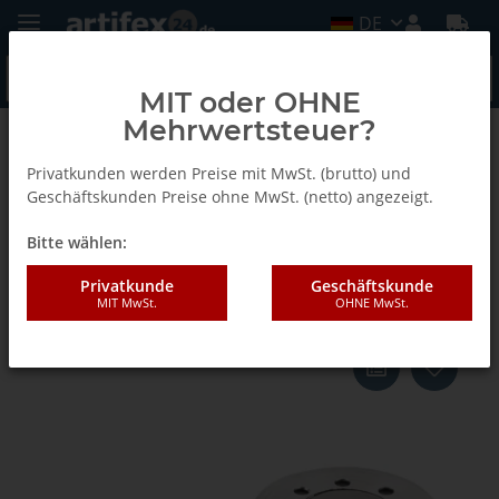
DE
MIT oder OHNE
Mehrwertsteuer?
Zurück zur Liste
Sonstiges
Privatkunden werden Preise mit MwSt. (brutto) und
Geschäftskunden Preise ohne MwSt. (netto) angezeigt.
Bitte wählen:
Schmalz Magnetventil für
Steelplate T (1 Stück)
Privatkunde
Geschäftskunde
MIT MwSt.
OHNE MwSt.