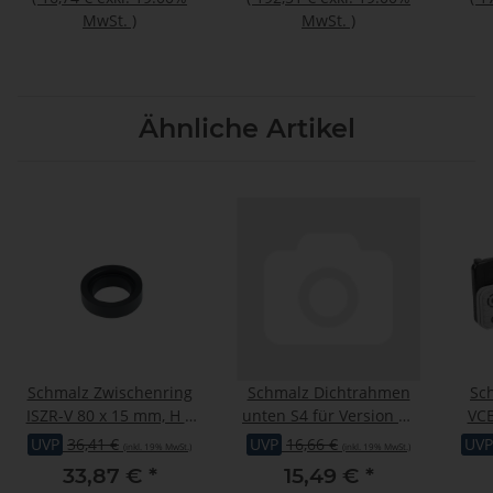
MwSt.
)
MwSt.
)
Ähnliche Artikel
Schmalz Zwischenring
Schmalz Dichtrahmen
Sc
ISZR-V 80 x 15 mm, H =
unten S4 für Version D-
VCB
15 mm
360
quer
UVP
36,41 €
UVP
16,66 €
UVP
(inkl. 19% MwSt.)
(inkl. 19% MwSt.)
33,87 €
*
15,49 €
*