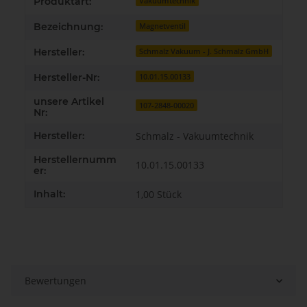
Produkteigenschaft
Wert
Produktart:
Vakuumtechnik
Bezeichnung:
Magnetventil
Hersteller:
Schmalz Vakuum - J. Schmalz GmbH
Hersteller-Nr:
10.01.15.00133
unsere Artikel
107-2848-00020
Nr:
Hersteller:
Schmalz - Vakuumtechnik
Herstellernumm
10.01.15.00133
er:
Inhalt:
1,00 Stück
Bewertungen