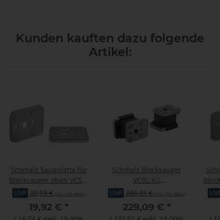
Kunden kauften dazu folgende
Artikel:
Schmalz Saugplatte für
Schmalz Blocksauger
Schm
Blocksauger oben VCSP-
VCBL-K2
Bloc
O 140x115x16.5mm
140x115x100mm 2-Kreis
U
UVP
22,13 €
UVP
246,33 €
UV
(inkl. 19% MwSt.)
(inkl. 19% MwSt.)
19,92 €
*
229,09 €
*
(
16,74 €
exkl. 19.00%
(
192,51 €
exkl. 19.00%
(
1