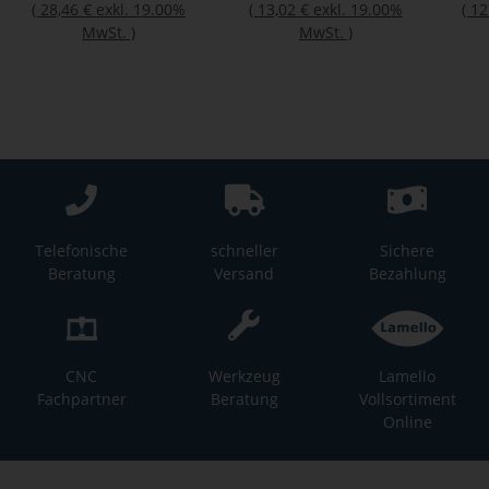
(
28,46 €
exkl. 19.00%
(
13,02 €
exkl. 19.00%
(
12
MwSt.
)
MwSt.
)
Telefonische
schneller
Sichere
Beratung
Versand
Bezahlung
CNC
Werkzeug
Lamello
Fachpartner
Beratung
Vollsortiment
Online