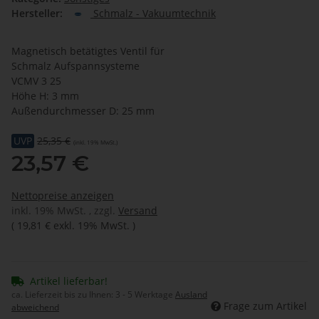
Hersteller:
Schmalz - Vakuumtechnik
Magnetisch betätigtes Ventil für
Schmalz Aufspannsysteme
VCMV 3 25
Höhe H: 3 mm
Außendurchmesser D: 25 mm
UVP
25,35 €
(inkl. 19% MwSt.)
23,57 €
Nettopreise anzeigen
inkl. 19% MwSt. , zzgl.
Versand
(
19,81 €
exkl. 19% MwSt.
)
Artikel lieferbar!
ca. Lieferzeit bis zu Ihnen:
3 - 5 Werktage
Ausland
Frage zum Artikel
abweichend