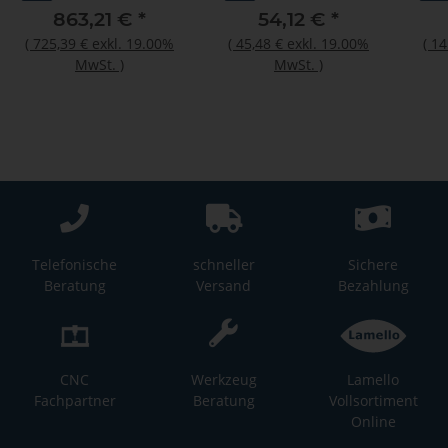
863,21 €
*
54,12 €
*
(
725,39 €
exkl. 19.00%
(
45,48 €
exkl. 19.00%
(
14
MwSt.
)
MwSt.
)
Telefonische
schneller
Sichere
Beratung
Versand
Bezahlung
CNC
Werkzeug
Lamello
Fachpartner
Beratung
Vollsortiment
Online