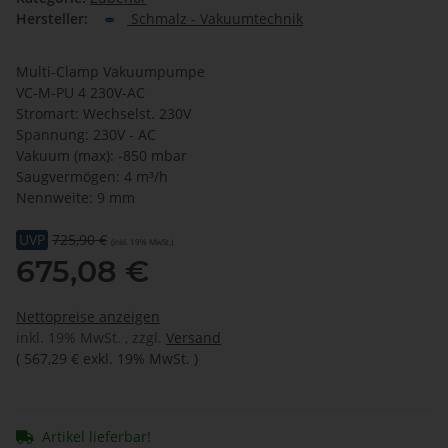
Hersteller:
Schmalz - Vakuumtechnik
Multi-Clamp Vakuumpumpe
VC-M-PU 4 230V-AC
Stromart: Wechselst. 230V
Spannung: 230V - AC
Vakuum (max): -850 mbar
Saugvermögen: 4 m³/h
Nennweite: 9 mm
UVP
725,90 €
(inkl. 19% MwSt.)
675,08 €
Nettopreise anzeigen
inkl. 19% MwSt. , zzgl.
Versand
(
567,29 €
exkl. 19% MwSt.
)
Artikel lieferbar!