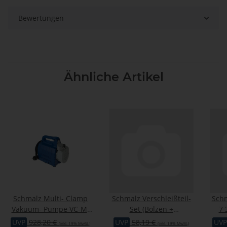
Bewertungen
Ähnliche Artikel
Schmalz Multi- Clamp
Schmalz Verschleißteil-
Schm
Vakuum- Pumpe VC-M-
Set (Bolzen +
7 
PU 4AC 110V
Montagezubehör)
Vaku
UVP
928,20 €
UVP
58,19 €
UVP
(inkl. 19% MwSt.)
(inkl. 19% MwSt.)