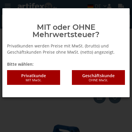
DE
MIT oder OHNE
Mehrwertsteuer?
Zurück zur Liste
Zubehör
Privatkunden werden Preise mit MwSt. (brutto) und
Geschäftskunden Preise ohne MwSt. (netto) angezeigt.
Bitte wählen:
Schmalz Multi- Clamp Vakuum-
Pumpe VC-M-PU 4AC 230V
Privatkunde
Geschäftskunde
MIT MwSt.
OHNE MwSt.