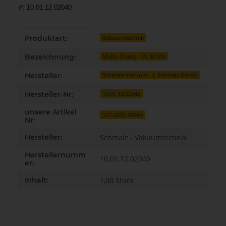
#:
10.01.12.02040
Produkteigenschaft
Wert
Produktart:
Vakuumtechnik
Bezeichnung:
Multi- Clamp - VC-M-PU
Hersteller:
Schmalz Vakuum - J. Schmalz GmbH
Hersteller-Nr:
10.01.12.02040
unsere Artikel
107-2055-00014
Nr:
Hersteller:
Schmalz - Vakuumtechnik
Herstellernumm
10.01.12.02040
er:
Inhalt:
1,00 Stück