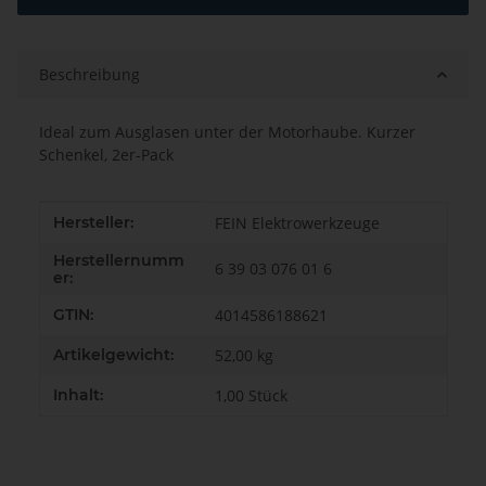
Beschreibung
Ideal zum Ausglasen unter der Motorhaube. Kurzer
Schenkel, 2er-Pack
Produkteigenschaft
Wert
Hersteller:
FEIN Elektrowerkzeuge
Herstellernumm
6 39 03 076 01 6
er:
GTIN:
4014586188621
Artikelgewicht:
52,00
kg
Inhalt:
1,00 Stück