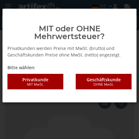
DE
MIT oder OHNE
Mehrwertsteuer?
Zurück zur Liste
Fein
Privatkunden werden Preise mit MwSt. (brutto) und
Geschäftskunden Preise ohne MwSt. (netto) angezeigt.
Bitte wählen:
Fein Schneidmesser U-Form,
Schneidenlänge 24 mm
Privatkunde
Geschäftskunde
MIT MwSt.
OHNE MwSt.