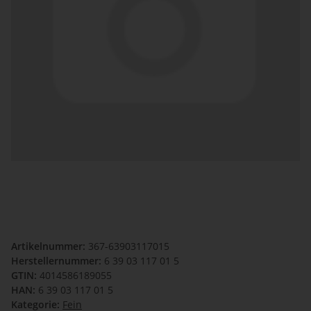
Artikelnummer:
367-63903117015
Herstellernummer:
6 39 03 117 01 5
GTIN:
4014586189055
HAN:
6 39 03 117 01 5
Kategorie:
Fein