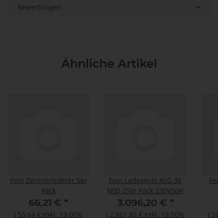
Bewertungen
Ähnliche Artikel
Fein Zentrierbohrer 5er
Fein Ladegerät ALG 30
Fe
Pack
N00 25er Pack 230V50H
Schn
66,21 €
*
3.096,20 €
*
Ge
(
55,64 €
exkl. 19.00%
(
2.601,85 €
exkl. 19.00%
(
3