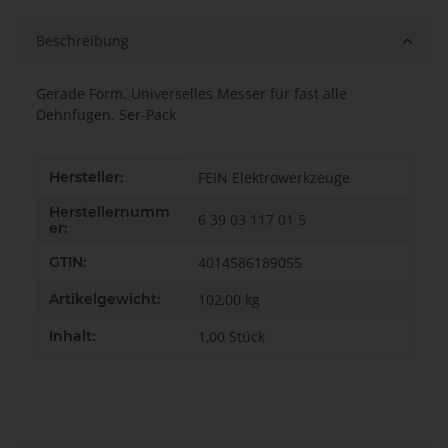
Beschreibung
Gerade Form. Universelles Messer für fast alle
Dehnfugen. 5er-Pack
Produkteigenschaft
Wert
Hersteller:
FEIN Elektrowerkzeuge
Herstellernumm
6 39 03 117 01 5
er:
GTIN:
4014586189055
Artikelgewicht:
102,00
kg
Inhalt:
1,00 Stück