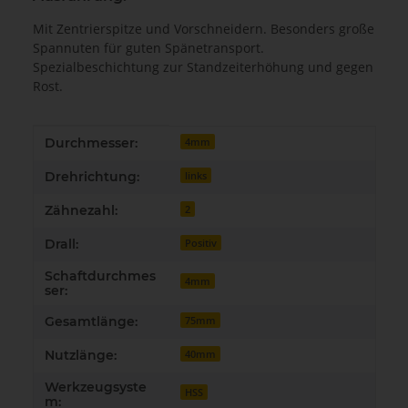
Mit Zentrierspitze und Vorschneidern. Besonders große
Spannuten für guten Spänetransport.
Spezialbeschichtung zur Standzeiterhöhung und gegen
Rost.
Produkteigenschaft
Wert
Durchmesser:
4mm
Drehrichtung:
links
Zähnezahl:
2
Drall:
Positiv
Schaftdurchmes
4mm
ser:
Gesamtlänge:
75mm
Nutzlänge:
40mm
Werkzeugsyste
HSS
m: