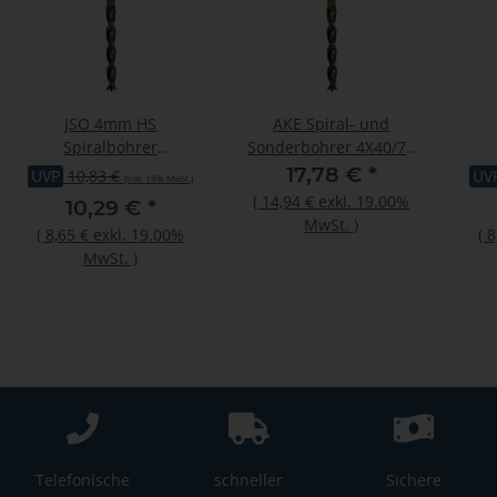
JSO 4mm HS
AKE Spiral- und
Spiralbohrer
Sonderbohrer 4X40/75
4x43x75mm mit
S4 Z2 HS R
17,78 €
*
UVP
10,83 €
UV
(inkl. 19% MwSt.)
Vorschneider Links
Vo
(
14,94 €
exkl. 19.00%
10,29 €
*
MwSt.
)
(
8,65 €
exkl. 19.00%
(
8
MwSt.
)
Telefonische
schneller
Sichere