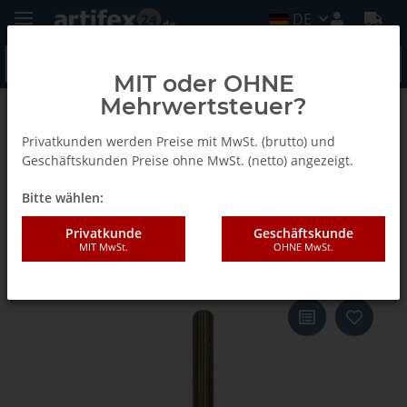
DE
MIT oder OHNE
Mehrwertsteuer?
Zurück zur Liste
Privatkunden werden Preise mit MwSt. (brutto) und
HS Holzspiralbohrer Z2 mit Zentrierspite und Vorschneider
Geschäftskunden Preise ohne MwSt. (netto) angezeigt.
Bitte wählen:
AKE Spiral- und Sonderbohrer
Privatkunde
Geschäftskunde
MIT MwSt.
OHNE MwSt.
4X40/75 S4 Z2 HS L