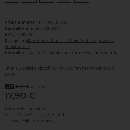
Artikelnummer:
104-2953-02439
Herstellernummer:
10005267
HAN:
10005267
Kategorie:
HS Holzspiralbohrer Z2 mit Zentrierspite und
Vorschneider
Hersteller:
AKE - Werkzeuge für die Holzbearbeitung
4mm HS Spiral-Holzbohrer 4x40x75mm mit Vorschneider
Links
UVP
18,21 €
(inkl. 19% MwSt.)
17,90 €
Nettopreise anzeigen
inkl. 19% MwSt. , zzgl.
Versand
(
15,04 €
exkl. 19% MwSt.
)