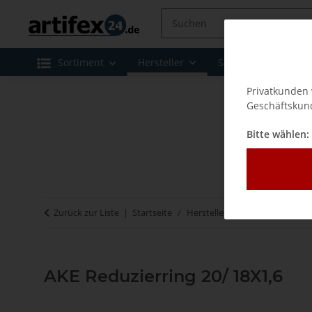
Sortiment
Hersteller
Sale
Leasing 
Privatkunden 
Geschäftskund
Bitte wählen:
Zurück zur Liste
Startseite
Hersteller
AKE - Werkzeuge
AKE Reduzierring 20/ 18X1,6