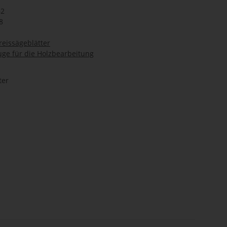
62
8
reissägeblätter
ge für die Holzbearbeitung
ter