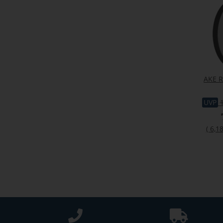
AKE Re
UVP
(
6,18