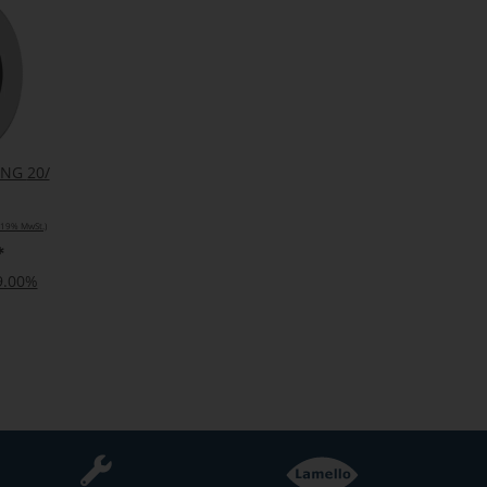
 20/
. 19% MwSt.)
*
19.00%