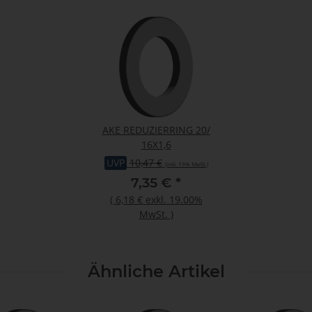
AKE REDUZIERRING 20/
16X1,6
UVP
10,47 €
(inkl. 19% MwSt.)
7,35 €
*
(
6,18 €
exkl. 19.00%
MwSt.
)
Ähnliche Artikel