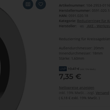
Artikelnummer:
104-2953-011
Herstellernummer:
0591.020.1
HAN:
0591.020.18
Kategorie:
Reduzierringe für K
Hersteller:
AKE - Werkzeu
Reduzierring für Kreissägeblät
Außendurchmesser: 20mm
Innendurchmesser: 18mm
Stärke: 1,60mm
UVP
10,47 €
(inkl. 19% MwSt.)
7,35 €
Nettopreise anzeigen
inkl. 19% MwSt. , zzgl.
Versand
(
6,18 €
exkl. 19% MwSt.
)