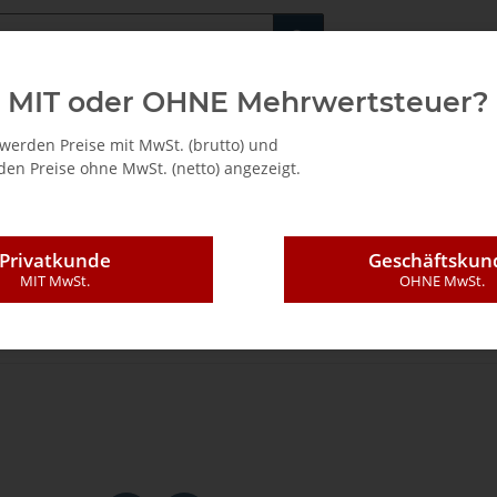
Fachshop für di
MIT oder OHNE Mehrwertsteuer?
/ Mietkauf
werden Preise mit MwSt. (brutto) und
en Preise ohne MwSt. (netto) angezeigt.
Privatkunde
Geschäftskun
MIT MwSt.
OHNE MwSt.
Zubehör
Reduzierringe für Kreissägeblätter
AKE Reduzierring 20/ 