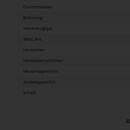
Produkteigenschaft
Wert
Durchmesser:
Bohrung:
Werkzeugtyp:
Wkz_Art:
Hersteller:
Herstellernummer:
Versandgewicht:
Artikelgewicht:
Inhalt:
K