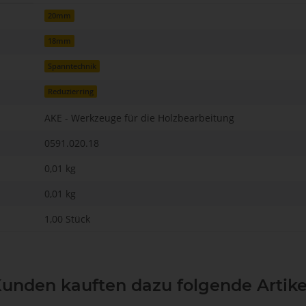
20mm
18mm
Spanntechnik
Reduzierring
AKE - Werkzeuge für die Holzbearbeitung
0591.020.18
0,01 kg
0,01
kg
1,00 Stück
unden kauften dazu folgende Artike