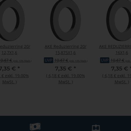
duzierring 20/
AKE Reduzierring 20/
AKE REDUZIERRING
12,7X1,6
15,875X1,6
16X1,6
10,47 €
UVP
10,47 €
UVP
10,47 €
(inkl. 19% MwSt.)
(inkl. 19% MwSt.)
(inkl
7,35 €
*
7,35 €
*
7,35 €
 €
exkl. 19.00%
(
6,18 €
exkl. 19.00%
(
6,18 €
exkl. 
MwSt.
)
MwSt.
)
MwSt.
)