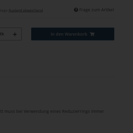
Frage zum Artikel
ktage
Ausland abweichend
tk
In den Warenkorb
att muss bei Verwendung eines Reduzierrings immer