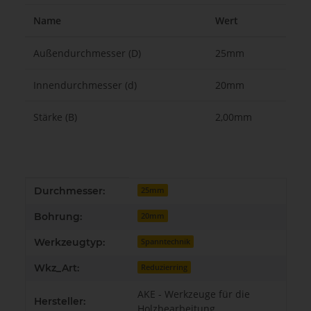
Name
Wert
Außendurchmesser (D)
25mm
Innendurchmesser (d)
20mm
Stärke (B)
2,00mm
Produkteigenschaft
Wert
Durchmesser:
25mm
Bohrung:
20mm
Werkzeugtyp:
Spanntechnik
Wkz_Art:
Reduzierring
AKE - Werkzeuge für die
Hersteller:
Holzbearbeitung