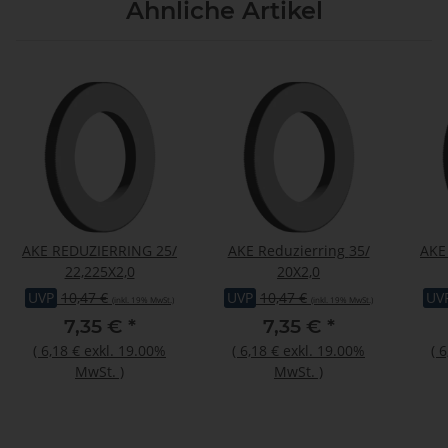
Ähnliche Artikel
AKE REDUZIERRING 25/
AKE Reduzierring 35/
AKE 
22,225X2,0
20X2,0
UVP
10,47 €
UVP
10,47 €
UV
(inkl. 19% MwSt.)
(inkl. 19% MwSt.)
7,35 €
*
7,35 €
*
(
6,18 €
exkl. 19.00%
(
6,18 €
exkl. 19.00%
(
6
MwSt.
)
MwSt.
)