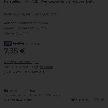
Hersteller:
AKE - Werkzeuge für die Holzbearbeitung
Reduzierring für Kreissägeblätter
Außendurchmesser: 25mm
Innendurchmesser: 20mm
Stärke: 2,00mm
UVP
10,47 €
(inkl. 19% MwSt.)
7,35 €
Nettopreise anzeigen
inkl. 19% MwSt. , zzgl.
Versand
(
6,18 €
exkl. 19% MwSt.
)
Artikel lieferbar!
ca. Lieferzeit bis zu Ihnen:
8 - 10 Werktage
Frage zum Artikel
Ausland abweichend