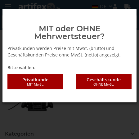
DE
MIT oder OHNE
Mehrwertsteuer?
Elektrowerkzeuge
Privatkunden werden Preise mit MwSt. (brutto) und
Geschäftskunden Preise ohne MwSt. (netto) angezeigt.
Shaper - Fräsmaschine
Bitte wählen:
Privatkunde
Geschäftskunde
MIT MwSt.
OHNE MwSt.
Kategorien