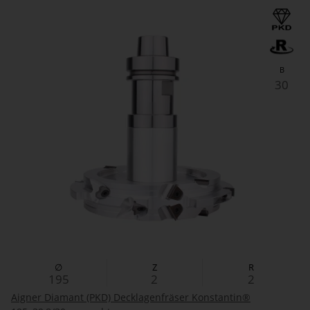
B
30
∅
Z
R
195
2
2
Aigner Diamant (PKD) Decklagenfräser Konstantin®