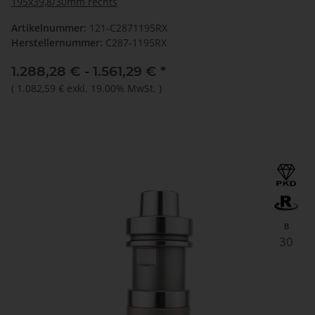
195x39,8/30mm rechts
Artikelnummer:
121-C2871195RX
Herstellernummer:
C287-1195RX
1.288,28 € -
1.561,29 €
*
(
1.082,59 €
exkl. 19.00% MwSt.
)
B
30