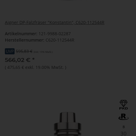
Aigner DP-Falzfräser "Konstantin", C620-112544R
Artikelnummer:
121-9988-02287
Herstellernummer:
C620-112544R
UVP
595,83 €
(inkl. 19% MwSt.)
566,02 €
*
(
475,65 €
exkl. 19.00% MwSt.
)
B
30