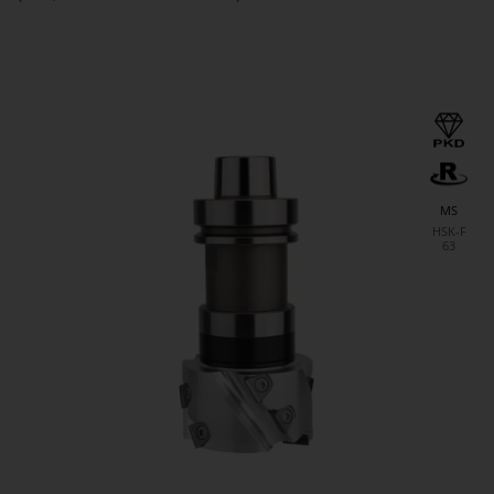
MS
HSK-F
63