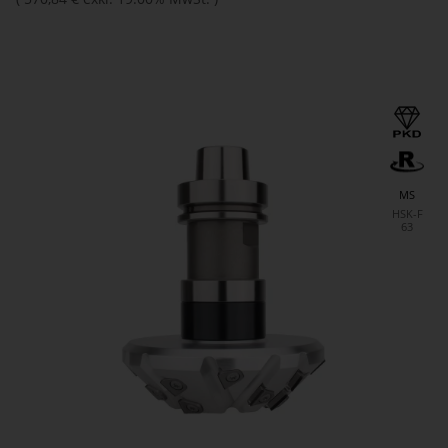
MS
HSK-F
63