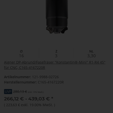
∅
Z
NL
16
3
3,30
Aigner DP-Abrund/Fasefräser "Konstantin®-Mini" R1-R4 45°
für CNC, C165-4167220R
Artikelnummer:
121-9988-02726
Herstellernummer:
C165-4167220R
UVP
280,13 €
(inkl. 19% MwSt.)
266,12 € -
439,03 €
*
(
223,63 €
exkl. 19.00% MwSt.
)