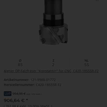
∅
Z
NL
85
2
55
Aigner DP-Falzfräser "Konstantin" für CNC, C420-18555R-F2
Artikelnummer:
121-9988-01772
Herstellernummer:
C420-18555R-F2
UVP
954,38 €
(inkl. 19% MwSt.)
906,64 €
*
(
761,88 €
exkl. 19.00% MwSt.
)