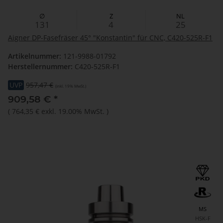
∅
Z
NL
131
4
25
Aigner DP-Fasefräser 45° "Konstantin" für CNC, C420-525R-F1
Artikelnummer:
121-9988-01792
Herstellernummer:
C420-525R-F1
UVP
957,47 €
(inkl. 19% MwSt.)
909,58 €
*
(
764,35 €
exkl. 19.00% MwSt.
)
MS
HSK-F