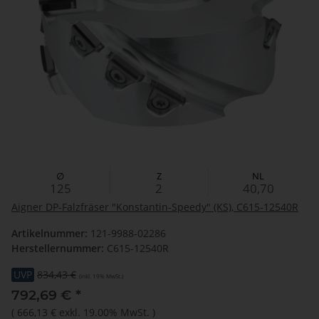
∅
Z
NL
125
2
40,70
Aigner DP-Falzfräser "Konstantin-Speedy" (KS), C615-12540R
Artikelnummer:
121-9988-02286
Herstellernummer:
C615-12540R
UVP
834,43 €
(inkl. 19% MwSt.)
792,69 €
*
(
666,13 €
exkl. 19.00% MwSt.
)