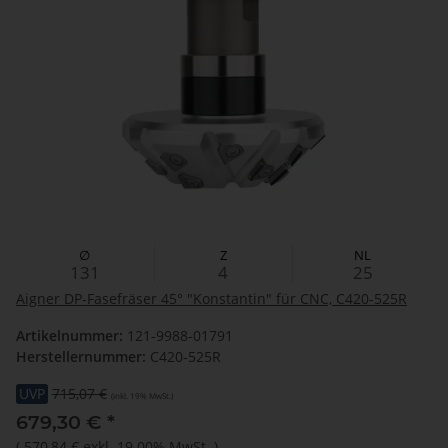
∅
Z
NL
131
4
25
Aigner DP-Fasefräser 45° "Konstantin" für CNC, C420-525R
Artikelnummer:
121-9988-01791
Herstellernummer:
C420-525R
UVP
715,07 €
(inkl. 19% MwSt.)
679,30 €
*
(
570,84 €
exkl. 19.00% MwSt.
)