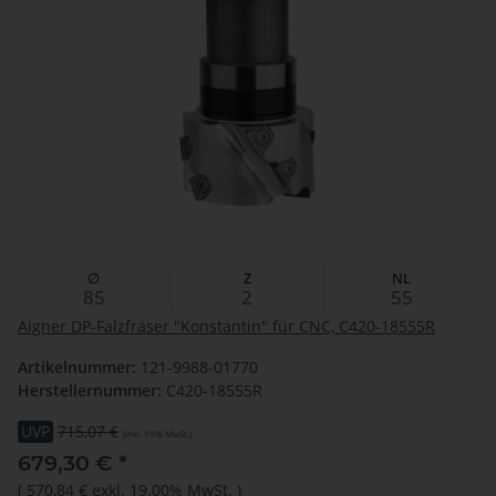
∅
Z
NL
85
2
55
Aigner DP-Falzfräser "Konstantin" für CNC, C420-18555R
Artikelnummer:
121-9988-01770
Herstellernummer:
C420-18555R
UVP
715,07 €
(inkl. 19% MwSt.)
679,30 €
*
(
570,84 €
exkl. 19.00% MwSt.
)