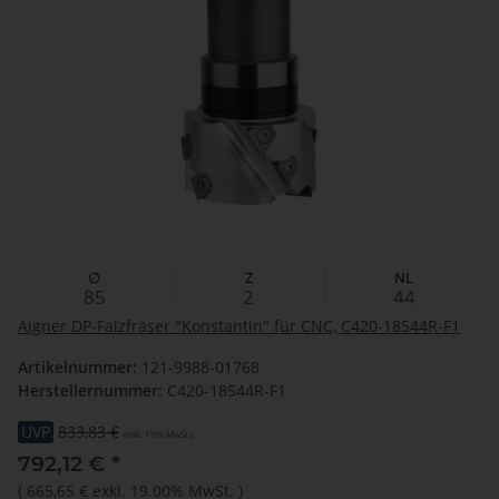
∅
Z
NL
85
2
44
Aigner DP-Falzfräser "Konstantin" für CNC, C420-18544R-F1
Artikelnummer:
121-9988-01768
Herstellernummer:
C420-18544R-F1
UVP
833,83 €
(inkl. 19% MwSt.)
792,12 €
*
(
665,65 €
exkl. 19.00% MwSt.
)