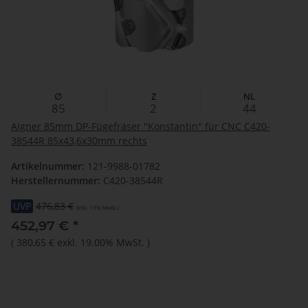
∅
Z
NL
85
2
44
Aigner 85mm DP-Fügefräser "Konstantin" für CNC C420-
38544R 85x43,6x30mm rechts
Artikelnummer:
121-9988-01782
Herstellernummer:
C420-38544R
UVP
476,83 €
(inkl. 19% MwSt.)
452,97 €
*
(
380,65 €
exkl. 19.00% MwSt.
)