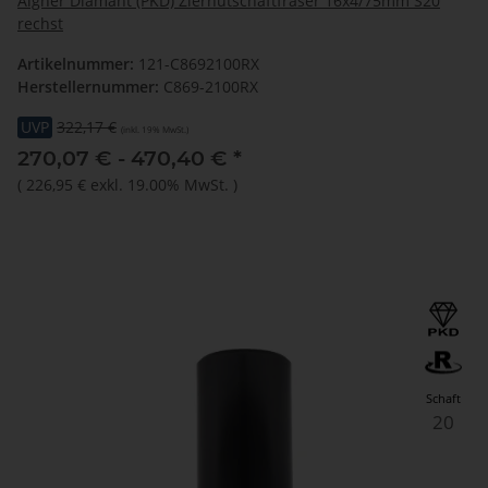
Aigner Diamant (PKD) Ziernutschaftfräser 16x4/75mm S20
rechst
Artikelnummer:
121-C8692100RX
Herstellernummer:
C869-2100RX
UVP
322,17 €
(inkl. 19% MwSt.)
270,07 € -
470,40 €
*
(
226,95 €
exkl. 19.00% MwSt.
)
Schaft
20