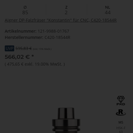
∅
Z
NL
85
2
44
Aigner DP-Falzfräser "Konstantin" für CNC, C420-18544R
Artikelnummer:
121-9988-01767
Herstellernummer:
C420-18544R
UVP
595,83 €
(inkl. 19% MwSt.)
566,02 €
*
(
475,65 €
exkl. 19.00% MwSt.
)
MS
HSK-F
63