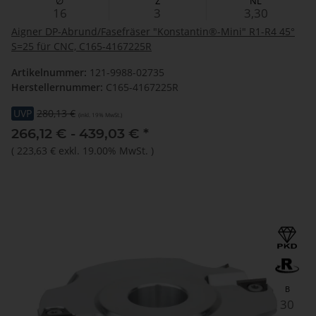
∅
Z
NL
16
3
3,30
Aigner DP-Abrund/Fasefräser "Konstantin®-Mini" R1-R4 45°
S=25 für CNC, C165-4167225R
Artikelnummer:
121-9988-02735
Herstellernummer:
C165-4167225R
UVP
280,13 €
(inkl. 19% MwSt.)
266,12 € -
439,03 €
*
(
223,63 €
exkl. 19.00% MwSt.
)
B
30