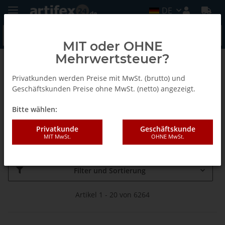
DE
MIT oder OHNE
Mehrwertsteuer?
Startseite
Privatkunden werden Preise mit MwSt. (brutto) und
Geschäftskunden Preise ohne MwSt. (netto) angezeigt.
rechts
Bitte wählen:
Privatkunde
Geschäftskunde
Rechtslauf des Werkzeuges
MIT MwSt.
OHNE MwSt.
Filter und Sortierung
Artikel 1 - 20 von 6264