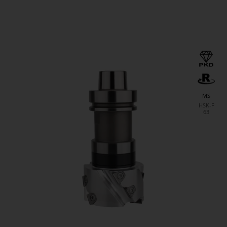
MS
HSK-F
63