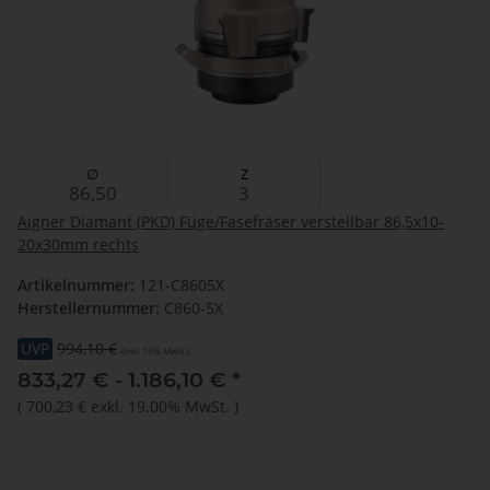
∅
Z
86,50
3
Aigner Diamant (PKD) Füge/Fasefräser verstellbar 86,5x10-
20x30mm rechts
Artikelnummer:
121-C8605X
Herstellernummer:
C860-5X
UVP
994,10 €
(inkl. 19% MwSt.)
833,27 € -
1.186,10 €
*
(
700,23 €
exkl. 19.00% MwSt.
)