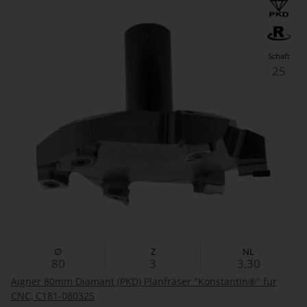
Schaft
25
∅
Z
NL
80
3
3,30
Aigner 80mm Diamant (PKD) Planfräser "Konstantin®" für
CNC, C181-080325