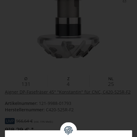
63
∅
Z
NL
131
4
25
Aigner DP-Fasefräser 45° "Konstantin" für CNC, C420-525R-F2
Artikelnummer:
121-9988-01793
Herstellernummer:
C420-525R-F2
UVP
966,64 €
(inkl. 19% MwSt.)
918,29 €
*