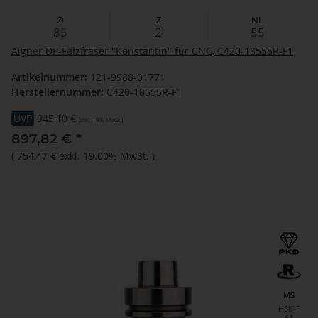
∅
Z
NL
85
2
55
Aigner DP-Falzfräser "Konstantin" für CNC, C420-18555R-F1
Artikelnummer:
121-9988-01771
Herstellernummer:
C420-18555R-F1
UVP
945,10 €
(inkl. 19% MwSt.)
897,82 €
*
(
754,47 €
exkl. 19.00% MwSt.
)
MS
HSK-F
63