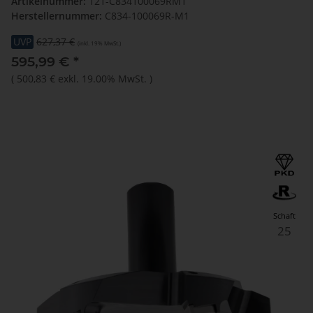
Artikelnummer:
121-C834100069RM1
Herstellernummer:
C834-100069R-M1
UVP
627,37 €
(inkl. 19% MwSt.)
595,99 €
*
(
500,83 €
exkl. 19.00% MwSt.
)
Schaft
25