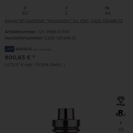
∅
Z
NL
85
2
44
Aigner DP-Falzfräser "Konstantin" für CNC, C420-18544R-F2
Artikelnummer:
121-9988-01769
Herstellernummer:
C420-18544R-F2
UVP
843,00 €
(inkl. 19% MwSt.)
800,83 €
*
(
672,97 €
exkl. 19.00% MwSt.
)
B
30