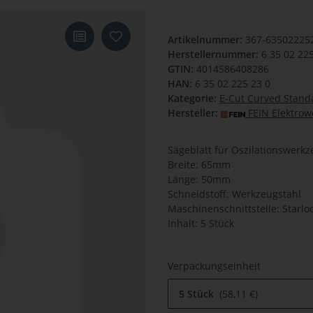
Artikelnummer:
367-63502225
Herstellernummer:
6 35 02 22
GTIN:
4014586408286
HAN:
6 35 02 225 23 0
Kategorie:
E-Cut Curved Stand
Hersteller:
FEIN Elektro
Sägeblatt für Oszilationswerk
Breite: 65mm
Länge: 50mm
Schneidstoff: Werkzeugstahl
Maschinenschnittstelle: Starlo
Inhalt: 5 Stück
Verpackungseinheit
5 Stück
58,11 €