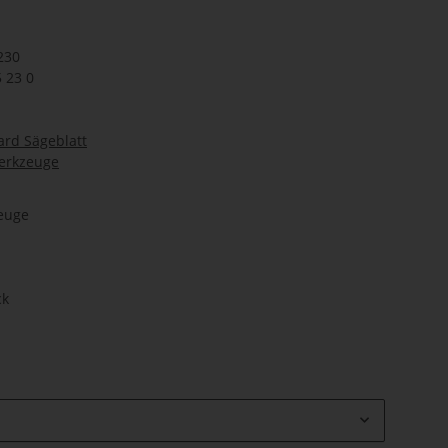
230
5 23 0
ard Sägeblatt
werkzeuge
zeuge
ck