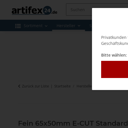
Sortiment
Hersteller
Sale
Leasing 
Privatkunden 
Geschäftskund
Bitte wählen:
Zurück zur Liste
Startseite
Hersteller
Fein
Zubehör 
Fein 65x50mm E-CUT Standard-