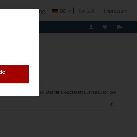
e Holzverarbeitung
DE
Kontakt
Impressum
de
Fein 65x50mm E-CUT Standard-Sägeblatt Curvede Starlock