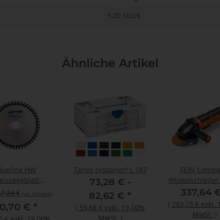
5,00 Stück
Ähnliche Artikel
lueline HW
Tanos systainer³ L 187
FEIN Compa
eissägeblatt
Winkelschleifer
73,28 € -
2,50/1,80x30mm
mm CG 15-150
337,64 
67,24 €
82,62 €
*
(inkl. 19% MwSt.)
FT NL 2/7/42
(
283,73 €
exkl.
0,70 €
*
(
59,68 €
exkl. 19.00%
MwSt.
)
MwSt.
)
0 €
exkl. 19.00%