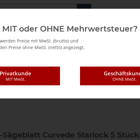
Fachshop für di
MIT oder OHNE Mehrwertsteuer?
/ Mietkauf
werden Preise mit MwSt. (brutto) und
en Preise ohne MwSt. (netto) angezeigt.
Privatkunde
Geschäftskun
MIT MwSt.
OHNE MwSt.
oszillierende Werkzeuge
Sägeblätter
E-Cut Curved Standard Sägeblatt
Sägeblatt Curvede Starlock 5 Stück