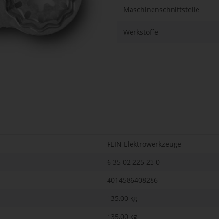
Maschinenschnittstelle
Werkstoffe
FEIN Elektrowerkzeuge
6 35 02 225 23 0
4014586408286
135,00 kg
135,00
kg