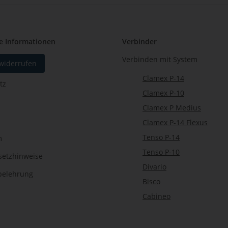
e Informationen
Verbinder
Verbinden mit System
 widerrufen
Clamex P-14
tz
Clamex P-10
Clamex P Medius
Clamex P-14 Flexus
Tenso P-14
m
Tenso P-10
setzhinweise
Divario
belehrung
Bisco
Cabineo