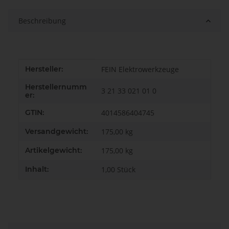
Beschreibung
Produkteigenschaft
Wert
Hersteller:
FEIN Elektrowerkzeuge
Herstellernumm
3 21 33 021 01 0
er:
GTIN:
4014586404745
Versandgewicht:
175,00 kg
Artikelgewicht:
175,00
kg
Inhalt:
1,00 Stück