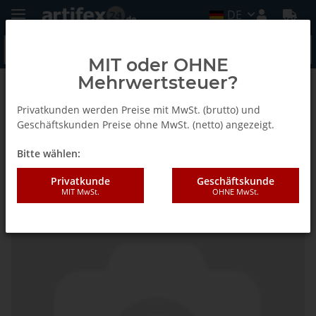
DE
MIT oder OHNE
Mehrwertsteuer?
Zurück zur Liste
Fein
Privatkunden werden Preise mit MwSt. (brutto) und
Geschäftskunden Preise ohne MwSt. (netto) angezeigt.
Bitte wählen:
Fein Absaugung FSC500QSL
Privatkunde
Geschäftskunde
MIT MwSt.
OHNE MwSt.